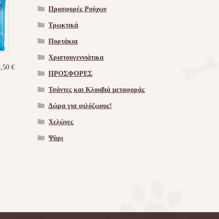
Προσφορές Ρούχων
Τρωκτικά
Πορτάκια
Χριστουγεννιάτικα
5,50
€
ΠΡΟΣΦΟΡΕΣ
Τσάντες και Κλουβιά μεταφοράς
Δώρα για φιλόζωους!
Χελώνες
Ψάρι