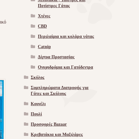
Ποτίστρες Γάτας
Χτένες
ικό
CBD
Περιλαίμια και κολάρα γάτας
Catnip
Δίχτυα Προστασίας
Ονυχοδρόμια και Γατόδεντρα
Σκύλος
Συμπληρώματα Διατροφής για
Γάτες και Σκύλους
Κουνέλι
Πουλί
Προσφορές Bazaar
Κρεβατάκια και Μαξιλάρες