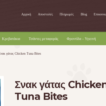
Αρχική
Αποστολές
Πληρωμές
Blog
Επικοινω
Κρεβατάκια
Τσάντες μεταφοράς
Φροντίδα – Υγιεινή
Σνακ γάτας Chicken Tuna Bites
Σνακ γάτας Chicke
Tuna Bites