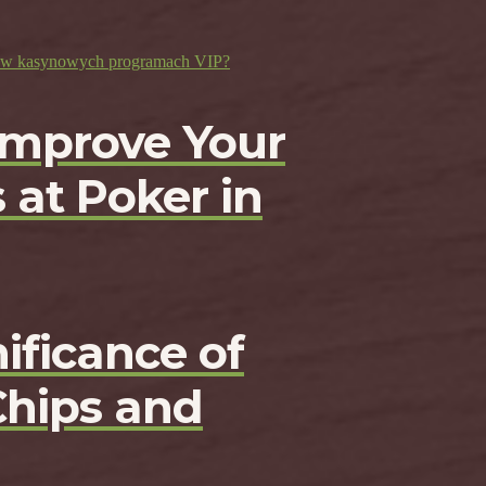
ji w kasynowych programach VIP?
Improve Your
 at Poker in
ificance of
Chips and