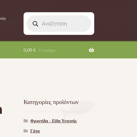
Products
νία
search
0,00
€
0 τεμάχια
Κατηγορίες προϊόντων
n
Φροντίδα - Είδη Υγιεινής
Γάτα