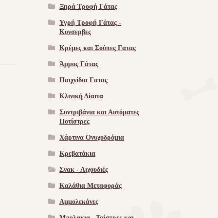
Ξηρά Τροφή Γάτας
Υγρή Τροφή Γάτας -
Kονσερβες
Κρέμες και Σούπες Γατας
Άμμος Γάτας
Παιχνίδια Γατας
Κλινική Δίαιτα
Συντριβάνια και Αυτόματες
Ποτίστρες
Χάρτινα Ονυχοδρόμια
Κρεβατάκια
Σνακ - Λιχουδιές
Καλάθια Μεταφοράς
Αμμολεκάνες
Μπολακια , Ταίστρες και