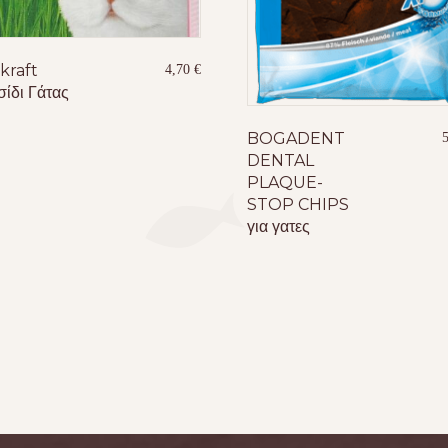
kraft
4,70
€
σίδι Γάτας
BOGADENT
DENTAL
PLAQUE-
STOP CHIPS
για γατες