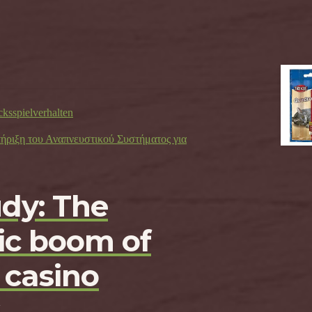
cksspielverhalten
τήριξη του Αναπνευστικού Συστήματος για
udy: The
c boom of
 casino