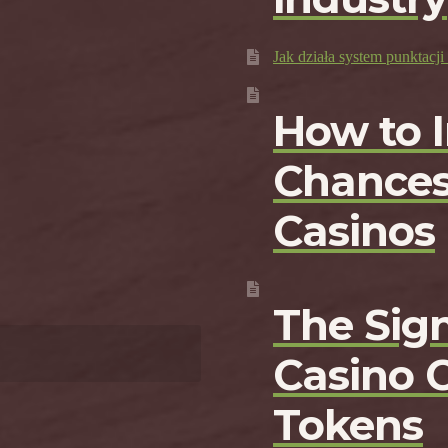
Jak działa system punktac
How to 
Chances
Casinos
The Sign
Casino 
Tokens