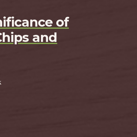
ificance of
Chips and
k