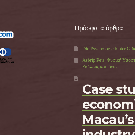
Πρόσφατα άρθρα
Die Psychologie hinter Glü
Asbrip Pets: Φυσική Υποσ
Σκύλους και Γάτες
Case st
economi
Macau’s
industry