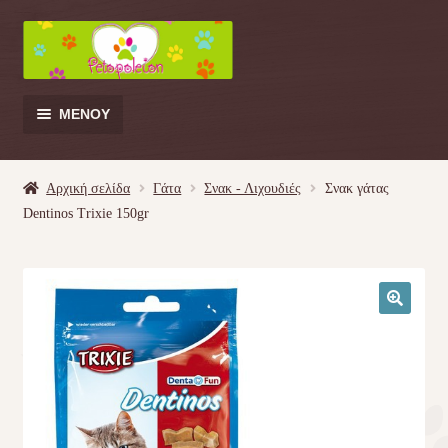
Απευθείας
Μετάβαση
μετάβαση
σε
στην
περιεχόμενο
πλοήγηση
ΜΕΝΟΎ
Products
search
Αρχική σελίδα
Γάτα
Σνακ - Λιχουδιές
Σνακ γάτας
Dentinos Trixie 150gr
Γάτα
Σκύλος
🔍
Κουνέλι
Πουλί
Κρεβατάκια