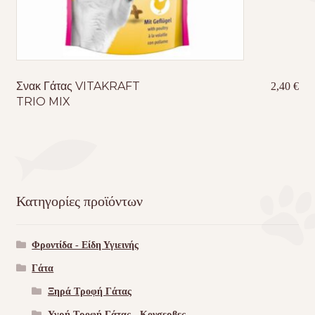
Σνακ Γάτας VITAKRAFT
2,40
€
TRIO MIX
Κατηγορίες προϊόντων
Φροντίδα - Είδη Υγιεινής
Γάτα
Ξηρά Τροφή Γάτας
Υγρή Τροφή Γάτας - Kονσερβες