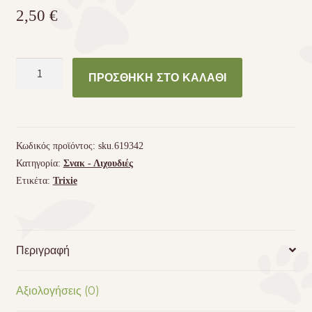
2,50
€
Σνακ
ΠΡΟΣΘΉΚΗ ΣΤΟ ΚΑΛΆΘΙ
γάτας
Dentinos
Trixie
150gr
Κωδικός προϊόντος:
sku.619342
ποσότητα
Κατηγορία:
Σνακ - Λιχουδιές
Ετικέτα:
Trixie
Περιγραφή
Αξιολογήσεις (0)