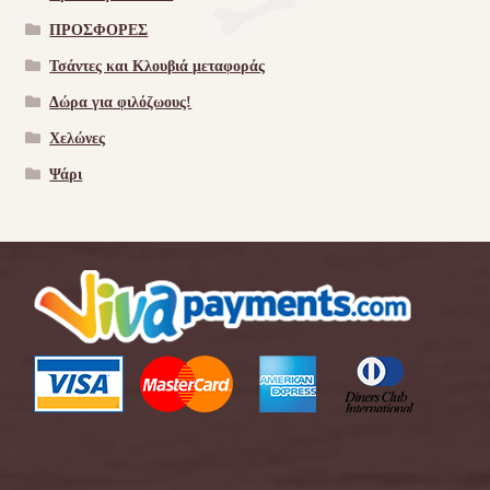
ΠΡΟΣΦΟΡΕΣ
Τσάντες και Κλουβιά μεταφοράς
Δώρα για φιλόζωους!
Χελώνες
Ψάρι