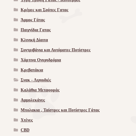
Κρέμες και Σούπες Γατας
Άμμος Γάτας
Παιχνίδια Γατας
Κλινική Δίαιτα
Συντριβάνια και Αυτόματες Ποτίστρες
Χάρτινα Ονυχοδρόμια
Κρεβατάκια
Σνακ - Λιχουδιές
Καλάθια Μεταφοράς
Αμμολεκάνες
Μπολακια , Ταίστρες και Ποτίστρες Γάτας
Χτένες
CBD