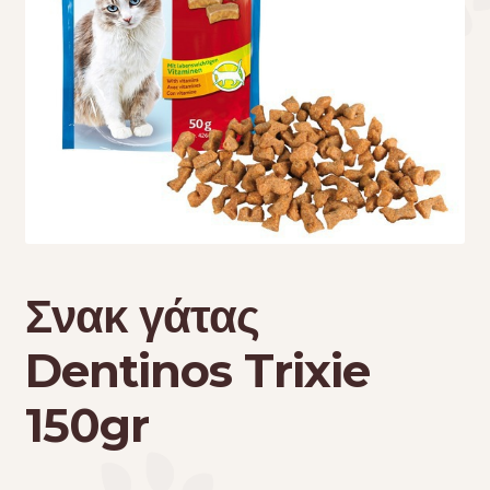
Τσάντες μεταφοράς
Επικοινωνία
Φροντίδα – Είδη Υγιεινής
Σνακ γάτας
Dentinos Trixie
150gr