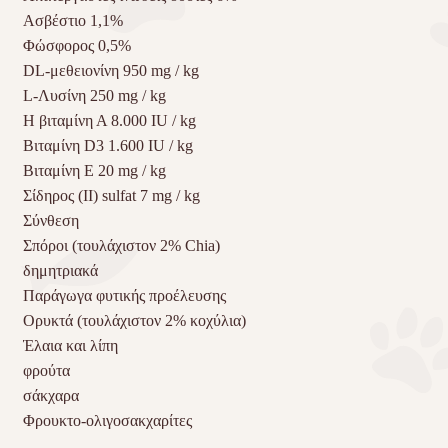
Ασβέστιο 1,1%
Φώσφορος 0,5%
DL-μεθειονίνη 950 mg / kg
L-Λυσίνη 250 mg / kg
Η βιταμίνη Α 8.000 IU / kg
Βιταμίνη D3 1.600 IU / kg
Βιταμίνη Ε 20 mg / kg
Σίδηρος (II) sulfat 7 mg / kg
Σύνθεση
Σπόροι (τουλάχιστον 2% Chia)
δημητριακά
Παράγωγα φυτικής προέλευσης
Ορυκτά (τουλάχιστον 2% κοχύλια)
Έλαια και λίπη
φρούτα
σάκχαρα
Φρουκτο-ολιγοσακχαρίτες