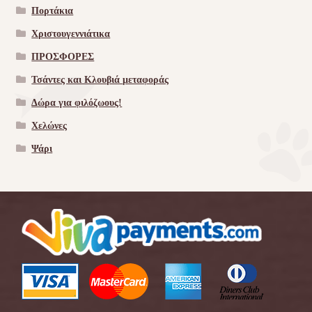
Πορτάκια
Χριστουγεννιάτικα
ΠΡΟΣΦΟΡΕΣ
Τσάντες και Κλουβιά μεταφοράς
Δώρα για φιλόζωους!
Χελώνες
Ψάρι