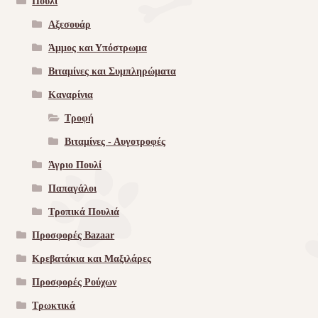
Πουλί
Αξεσουάρ
Άμμος και Υπόστρωμα
Βιταμίνες και Συμπληρώματα
Καναρίνια
Τροφή
Βιταμίνες - Αυγοτροφές
Άγριο Πουλί
Παπαγάλοι
Τροπικά Πουλιά
Προσφορές Bazaar
Κρεβατάκια και Μαξιλάρες
Προσφορές Ρούχων
Τρωκτικά