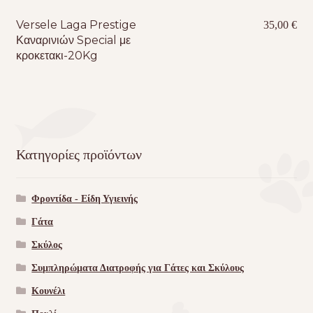
Versele Laga Prestige
35,00
€
Καναρινιών Special με
κροκετακι-20Kg
Κατηγορίες προϊόντων
Φροντίδα - Είδη Υγιεινής
Γάτα
Σκύλος
Συμπληρώματα Διατροφής για Γάτες και Σκύλους
Κουνέλι