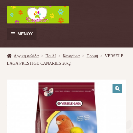
Απευθείας
Μετάβαση
μετάβαση
σε
στην
περιεχόμενο
πλοήγηση
ΜΕΝΟΎ
Products
search
Αρχική σελίδα
Πουλί
Καναρίνια
Τροφή
VERSELE
LAGA PRESTIGE CANARIES 20kg
Γάτα
Σκύλος
🔍
Κουνέλι
Πουλί
Κρεβατάκια