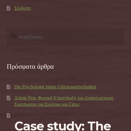
Σύνδεση
Αναζήτηση
για:
Πρόσφατα άρθρα
Die Psychologie hinter Glücksspielverhalten
Asbrip Pets: Φυσική Υποστήριξη του Αναπνευστικού
Συστήματος για Σκύλους και Γάτες
Case study: The