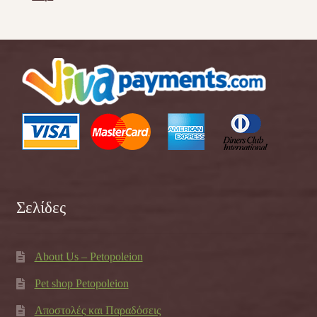
Σελίδες
About Us – Petopoleion
Pet shop Petopoleion
Αποστολές και Παραδόσεις