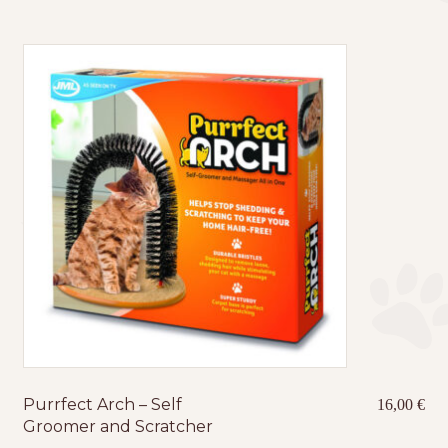
Purrfect Arch – Self
16,00
€
Groomer and Scratcher