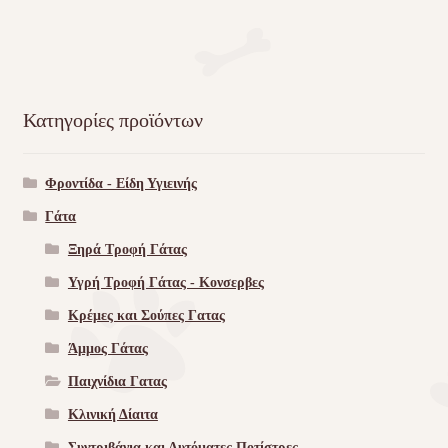
Κατηγορίες προϊόντων
Φροντίδα - Είδη Υγιεινής
Γάτα
Ξηρά Τροφή Γάτας
Υγρή Τροφή Γάτας - Kονσερβες
Κρέμες και Σούπες Γατας
Άμμος Γάτας
Παιχνίδια Γατας
Κλινική Δίαιτα
Συντριβάνια και Αυτόματες Ποτίστρες