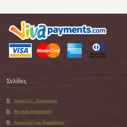
Σελίδες
About Us – Petopoleion
Pet shop Petopoleion
Αποστολές και Παραδόσεις