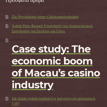
Πρόσφατα άρθρα
Die Psychologie hinter Glücksspielverhalten
Asbrip Pets: Φυσική Υποστήριξη του Αναπνευστικού
Συστήματος για Σκύλους και Γάτες
Case study: The
economic boom
of Macau’s casino
industry
Jak działa system punktacji w kasynowych programach
VIP?