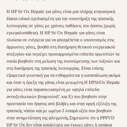
Η HP St/ Ox Hepatic για γάτες είναι μια πλήρης κτηνιατρική
δίαιτα ειδικά σχεδιασμένη για την υποστήριξη της ηπατικής
λειτουργίας σε γάτες με χρόνιες παθήσεις του ήπατος (χωρίς
εγκεφαλοπάθεια). Η HP St/ Ox Hepatic για γάτες είναι
πλούσια σε ενέργεια για να αποτρέπεται ο υποσιτισμός στις
άρρωστες γάτες, βοηθά στη διατήρηση θετικού ενεργειακού
ισοζυγίου και περιέχει προσαρμοσμένα επίπεδα πρωτεϊνών τα
οποία βοηθούν στη μείωση της συσσώρευσης των τοξινών και
στη διατήρηση της ηπατικής λειτουργίας. Είναι επίσης
εξαιρετικά γευστική για να ενθαρρύνεται η κατανάλωση ακόμα
και όταν η όρεξη της γάτας είναι μειωμένη.Η HPSt/Ox Hepatic
για γάτες είναι παρασκευασμένη με υψηλά επίπεδα
αντιοξειδωτικών βιταμινών(C και Ε) που βοηθούν στην
προστασία του ήπατος από βλάβες και στην αργή εξέλιξη της
ηπατικής νόσου και με ωμέγα-3 λιπαρά οξέα που βοηθούν
στην αντιμετώπιση της φλεγμονής.Σημειώστε ότι η PPPVD
HP St/ Ox δεν είναι κατάλληλη για έγκυες γάτες ή γατάκια