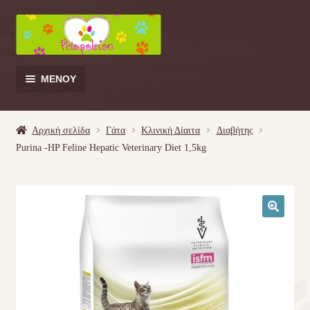
Απευθείας
Μετάβαση
μετάβαση
σε
στην
περιεχόμενο
πλοήγηση
ΜΕΝΟΎ
Products
search
Αρχική σελίδα
Γάτα
Κλινική Δίαιτα
Διαβήτης
Purina -HP Feline Hepatic Veterinary Diet 1,5kg
Γάτα
Σκύλος
🔍
Κουνέλι
Πουλί
Κρεβατάκια