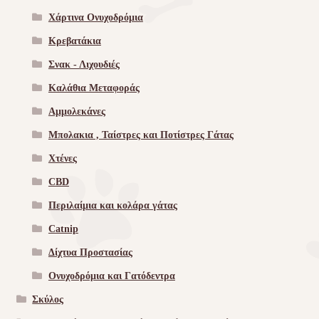
Χάρτινα Ονυχοδρόμια
Κρεβατάκια
Σνακ - Λιχουδιές
Καλάθια Μεταφοράς
Αμμολεκάνες
Μπολακια , Ταίστρες και Ποτίστρες Γάτας
Χτένες
CBD
Περιλαίμια και κολάρα γάτας
Catnip
Δίχτυα Προστασίας
Ονυχοδρόμια και Γατόδεντρα
Σκύλος