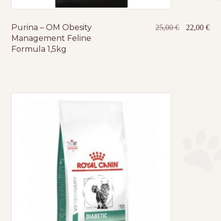
Purina – OM Obesity
Original
Η
25,00
€
22,00
€
Management Feline
price
τρέ
Formula 1,5kg
was:
τιμ
25,00 €.
είνα
22,