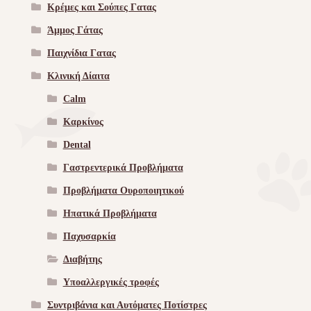
Κρέμες και Σούπες Γατας
Άμμος Γάτας
Παιχνίδια Γατας
Κλινική Δίαιτα
Calm
Καρκίνος
Dental
Γαστρεντερικά Προβλήματα
Προβλήματα Ουροποιητικού
Ηπατικά Προβλήματα
Παχυσαρκία
Διαβήτης
Υποαλλεργικές τροφές
Συντριβάνια και Αυτόματες Ποτίστρες