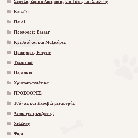
Συμπληρώματα Διατροφής για Γάτες και Σκύλους
Κουνέλι
Πουλί
Προσφορές Bazaar
Κρεβατάκια και Μαξιλάρες
Προσφορές Ρούχων
Τρωκτικά
Πορτάκια
Χριστουγεννιάτικα
ΠΡΟΣΦΟΡΕΣ
Τσάντες και Κλουβιά μεταφοράς
Δώρα για φιλόζωους!
Χελώνες
Ψάρι