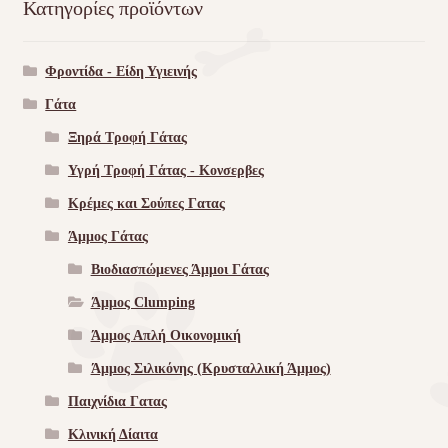
Κατηγορίες προϊόντων
Φροντίδα - Είδη Υγιεινής
Γάτα
Ξηρά Τροφή Γάτας
Υγρή Τροφή Γάτας - Kονσερβες
Κρέμες και Σούπες Γατας
Άμμος Γάτας
Βιοδιασπώμενες Άμμοι Γάτας
Άμμος Clumping
Άμμος Απλή Οικονομική
Άμμος Σιλικόνης (Κρυσταλλική Άμμος)
Παιχνίδια Γατας
Κλινική Δίαιτα