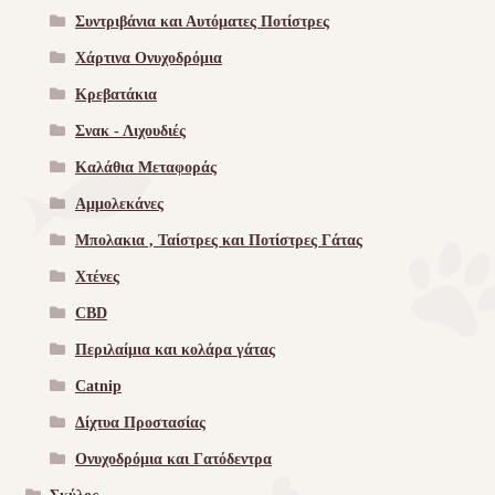
Συντριβάνια και Αυτόματες Ποτίστρες
Χάρτινα Ονυχοδρόμια
Κρεβατάκια
Σνακ - Λιχουδιές
Καλάθια Μεταφοράς
Αμμολεκάνες
Μπολακια , Ταίστρες και Ποτίστρες Γάτας
Χτένες
CBD
Περιλαίμια και κολάρα γάτας
Catnip
Δίχτυα Προστασίας
Ονυχοδρόμια και Γατόδεντρα