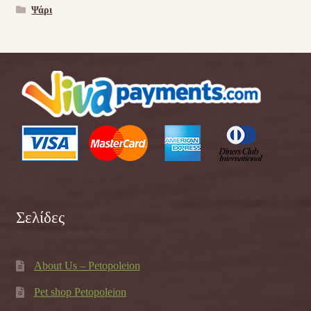
Ψάρι
Σελίδες
About Us – Petopoleion
Pet shop Petopoleion