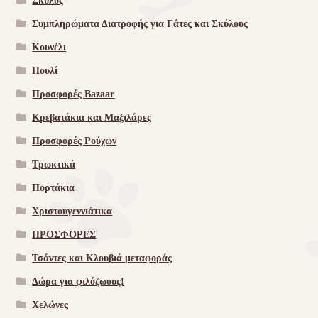
Σκύλος
Συμπληρώματα Διατροφής για Γάτες και Σκύλους
Κουνέλι
Πουλί
Προσφορές Bazaar
Κρεβατάκια και Μαξιλάρες
Προσφορές Ρούχων
Τρωκτικά
Πορτάκια
Χριστουγεννιάτικα
ΠΡΟΣΦΟΡΕΣ
Τσάντες και Κλουβιά μεταφοράς
Δώρα για φιλόζωους!
Χελώνες