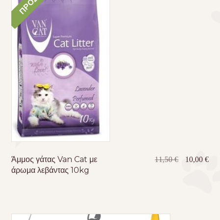
Άμμος γάτας Van Cat με
Original
Η
11,50
€
10,00
€
άρωμα λεβάντας 10kg
price
τρέ
was:
τιμ
11,50 €.
είνα
10,