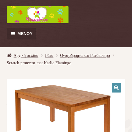
Απευθείας
Μετάβαση
μετάβαση
σε
στην
περιεχόμενο
πλοήγηση
ΜΕΝΟΎ
Products
search
Αρχική σελίδα
Γάτα
Ονυχοδρόμια και Γατόδεντρα
Scratch protector mat Karlie Flamingo
Γάτα
Σκύλος
🔍
Κουνέλι
Πουλί
Κρεβατάκια