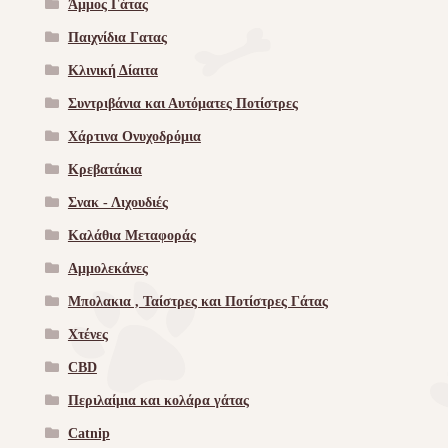
Άμμος Γάτας
Παιχνίδια Γατας
Κλινική Δίαιτα
Συντριβάνια και Αυτόματες Ποτίστρες
Χάρτινα Ονυχοδρόμια
Κρεβατάκια
Σνακ - Λιχουδιές
Καλάθια Μεταφοράς
Αμμολεκάνες
Μπολακια , Ταίστρες και Ποτίστρες Γάτας
Χτένες
CBD
Περιλαίμια και κολάρα γάτας
Catnip