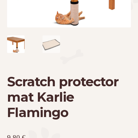
Τσάντες μεταφοράς
Επικοινωνία
Φροντίδα – Είδη Υγιεινής
Scratch protector
mat Karlie
Flamingo
9,80
€