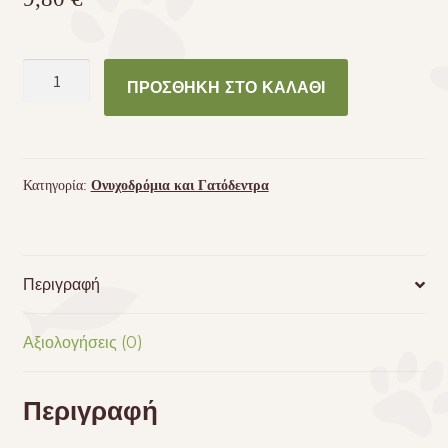
Scratch
ΠΡΟΣΘΉΚΗ ΣΤΟ ΚΑΛΆΘΙ
protector
mat
Karlie
Flamingo
Κατηγορία:
Ονυχοδρόμια και Γατόδεντρα
ποσότητα
Περιγραφή
Αξιολογήσεις (0)
Περιγραφή