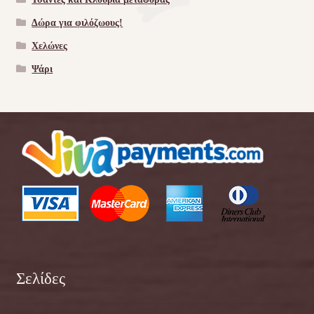
Δώρα για φιλόζωους!
Χελώνες
Ψάρι
Σελίδες