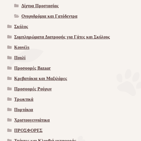
Δίχτυα Προστασίας
Ονυχοδρόμια και Γατόδεντρα
Σκύλος
Συμπληρώματα Διατροφής για Γάτες και Σκύλους
Κουνέλι
Πουλί
Προσφορές Bazaar
Κρεβατάκια και Μαξιλάρες
Προσφορές Ρούχων
Τρωκτικά
Πορτάκια
Χριστουγεννιάτικα
ΠΡΟΣΦΟΡΕΣ
Τσάντες και Κλουβιά μεταφοράς