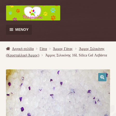
Απευθείας
Μετάβαση
μετάβαση
σε
στην
περιεχόμενο
πλοήγηση
ΜΕΝΟΎ
Products
search
Αρχική σελίδα
Γάτα
Άμμος Γάτας
Άμμος Σιλικόνης
(Κρυσταλλική Άμμος)
Άμμος Σιλικόνης 16L Silica Gel Λεβάντα
Γάτα
Σκύλος
🔍
Κουνέλι
Πουλί
Κρεβατάκια