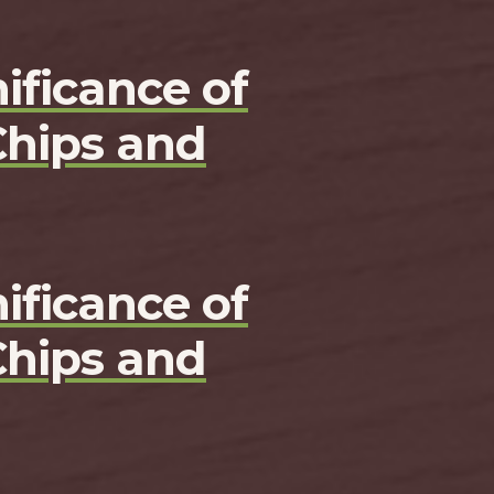
ificance of
Chips and
ificance of
Chips and