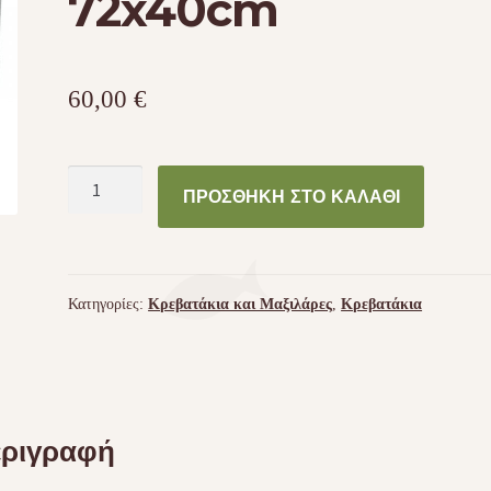
72x40cm
60,00
€
Trixie
ΠΡΟΣΘΉΚΗ ΣΤΟ ΚΑΛΆΘΙ
Kimy
Φωλιά
σε
Γκρι
Κατηγορίες:
Κρεβατάκια και Μαξιλάρες
,
Κρεβατάκια
χρώμα
72x40cm
ποσότητα
ριγραφή