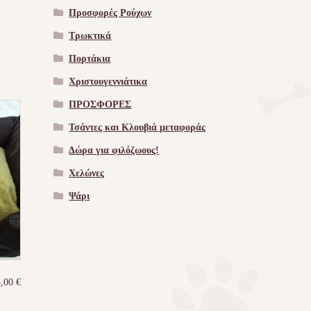
Προσφορές Ρούχων
Τρωκτικά
Πορτάκια
Χριστουγεννιάτικα
ΠΡΟΣΦΟΡΕΣ
Τσάντες και Κλουβιά μεταφοράς
Δώρα για φιλόζωους!
Χελώνες
Ψάρι
5,00
€