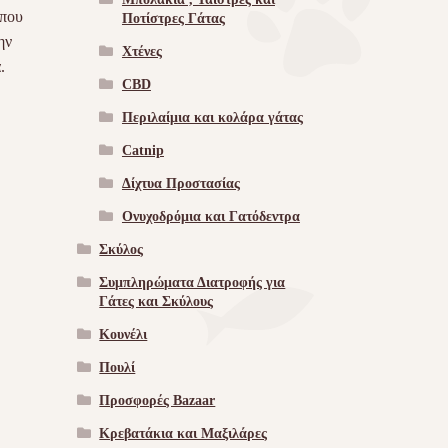
 που
Ποτίστρες Γάτας
ην
Χτένες
.
CBD
Περιλαίμια και κολάρα γάτας
Catnip
Δίχτυα Προστασίας
Ονυχοδρόμια και Γατόδεντρα
Σκύλος
Συμπληρώματα Διατροφής για
Γάτες και Σκύλους
Κουνέλι
Πουλί
Προσφορές Bazaar
Κρεβατάκια και Μαξιλάρες