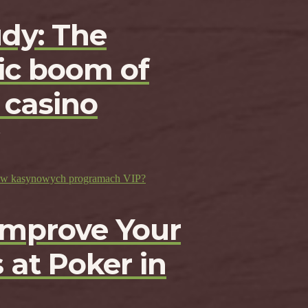
udy: The
c boom of
 casino
ji w kasynowych programach VIP?
Improve Your
 at Poker in