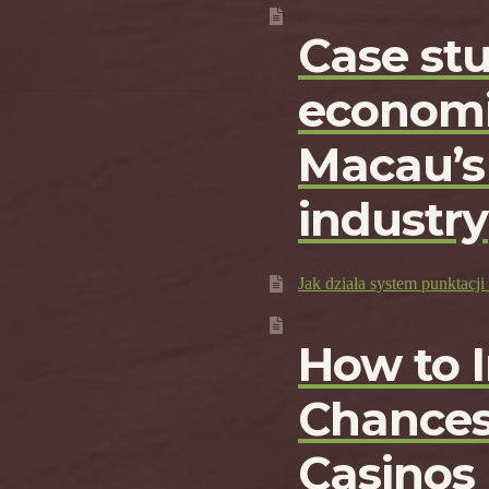
Case st
economi
Macau’s
industry
Jak działa system punktac
How to 
Chances
Casinos