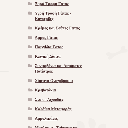
Ξηρά Τροφή Γάτας
Υγρή Τροφή Γάτας -
Kονσερβες
Κρέμες και Σούπες Γατας
Άμμος Γάτας
Παιχνίδια Γατας
Κλινική Δίαιτα
Συντριβάνια και Αυτόματες
Ποτίστρες
Χάρτινα Ονυχοδρόμια
Κρεβατάκια
Σνακ - Λιχουδιές
Καλάθια Μεταφοράς
Αμμολεκάνες
Μπολακια , Ταίστρες και