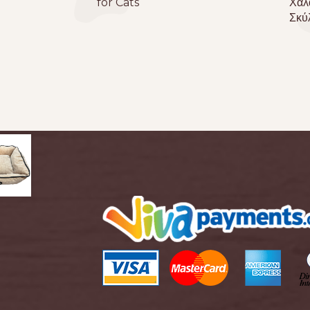
for Cats
Χαλά
Σκύ