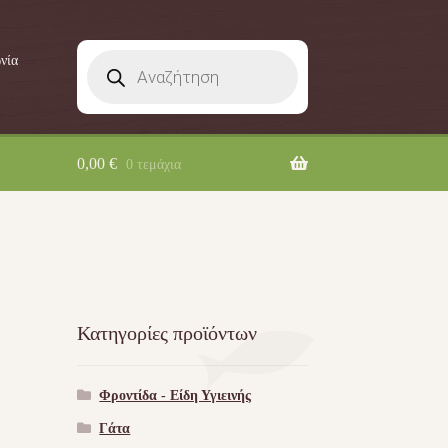
Products
νία
search
0,00
€
0 τεμάχια
Κατηγορίες προϊόντων
Φροντίδα - Είδη Υγιεινής
Γάτα