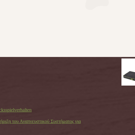
cksspielverhalten
τήριξη του Αναπνευστικού Συστήματος για