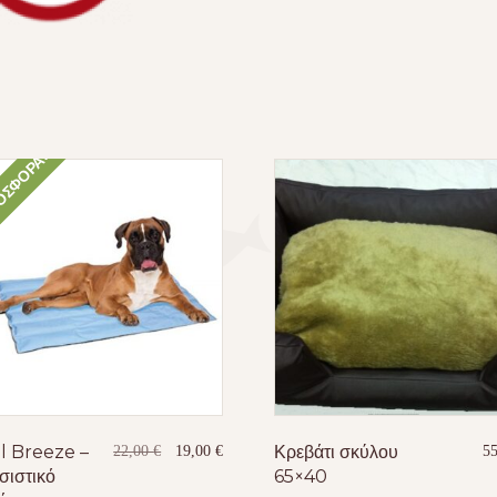
ΣΦΟΡΆ!
l Breeze –
Original
Η
Κρεβάτι σκύλου
22,00
€
19,00
€
5
price
τρέχουσα
σιστικό
65×40
was:
τιμή