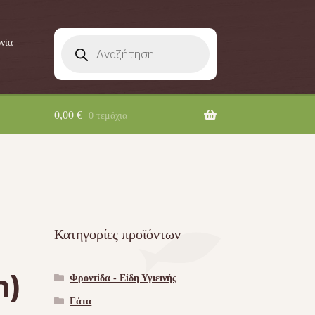
Products
νία
search
0,00
€
0 τεμάχια
Κατηγορίες προϊόντων
m)
Φροντίδα - Είδη Υγιεινής
Γάτα