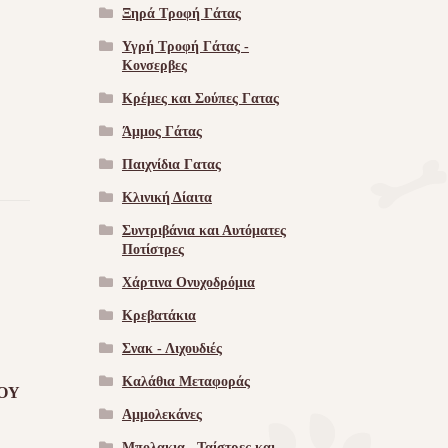
Ξηρά Τροφή Γάτας
Υγρή Τροφή Γάτας -
Kονσερβες
Κρέμες και Σούπες Γατας
Άμμος Γάτας
Παιχνίδια Γατας
Κλινική Δίαιτα
Συντριβάνια και Αυτόματες
Ποτίστρες
Χάρτινα Ονυχοδρόμια
Κρεβατάκια
Σνακ - Λιχουδιές
Καλάθια Μεταφοράς
ΟΥ
Αμμολεκάνες
Μπολακια , Ταίστρες και