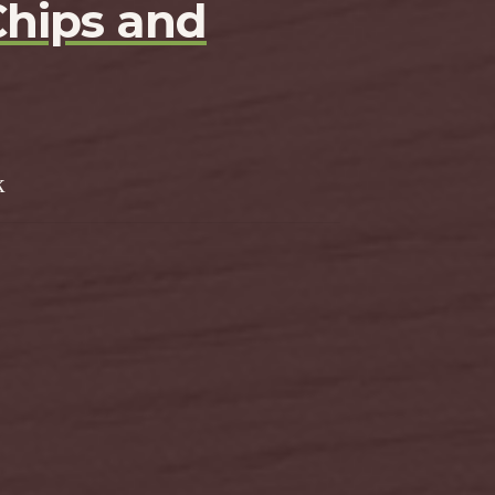
Chips and
k