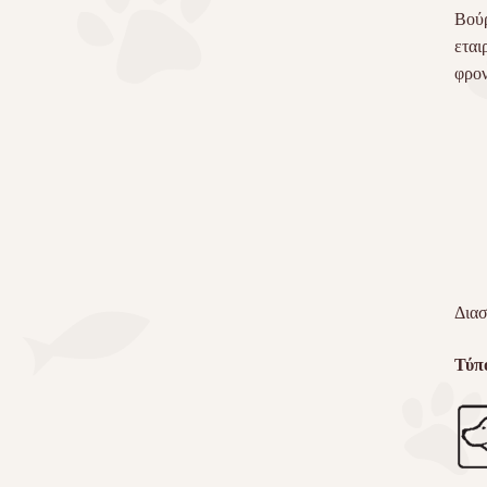
Βούρ
εται
φρον
Διασ
Τύπ