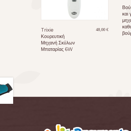
Βού
και 
μηχ
καθ
Trixie
48,00
€
βού
Κουρευτική
Μηχανή Σκύλων
Μπαταρίας 6W