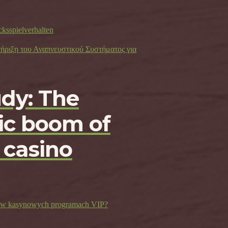
cksspielverhalten
τήριξη του Αναπνευστικού Συστήματος για
udy: The
c boom of
 casino
ji w kasynowych programach VIP?