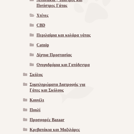
Ποτίστρες Γάτας
Χτένες
CBD
Περιλαίμια και κολάρα γάτας
Catnip
Δίχτυα Προστασίας
Ονυχοδρόμια και Γατόδεντρα
Σκύλος
Συμπληρώματα Διατροφής για
Γάτες και Σκύλους
Κουνέλι
Πουλί
Προσφορές Bazaar
Κρεβατάκια και Μαξιλάρες