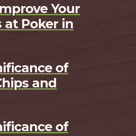
Improve Your
 at Poker in
ificance of
Chips and
ificance of