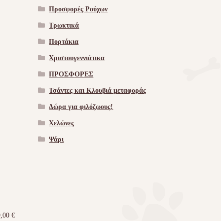
Προσφορές Ρούχων
Τρωκτικά
Πορτάκια
Χριστουγεννιάτικα
ΠΡΟΣΦΟΡΕΣ
Τσάντες και Κλουβιά μεταφοράς
Δώρα για φιλόζωους!
Χελώνες
Ψάρι
9,00
€