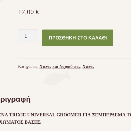
17,00
€
Trixie
ΠΡΟΣΘΉΚΗ ΣΤΟ ΚΑΛΆΘΙ
Universal
Groomer
(5
x
Κατηγορίες:
Χτένες και Νυχοκόπτες
,
Χτένες
18
cm)
ποσότητα
ριγραφή
ΕΝΑ TRIXIE UNIVERSAL GROOMER ΓΙΑ ΞΕΜΠΕΡΔΕΜΑ Τ
ΙΧΩΜΑΤΟΣ ΒΑΣΗΣ