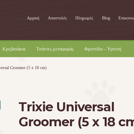
Αρχική
Αποστολές
Πληρωμές
Blog
Επικοινω
Κρεβατάκια
Τσάντες μεταφοράς
Φροντίδα – Υγιεινή
versal Groomer (5 x 18 cm)
Trixie Universal
Groomer (5 x 18 c