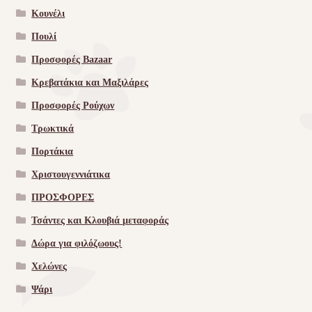
Κουνέλι
Πουλί
Προσφορές Bazaar
Κρεβατάκια και Μαξιλάρες
Προσφορές Ρούχων
Τρωκτικά
Πορτάκια
Χριστουγεννιάτικα
ΠΡΟΣΦΟΡΕΣ
Τσάντες και Κλουβιά μεταφοράς
Δώρα για φιλόζωους!
Χελώνες
Ψάρι