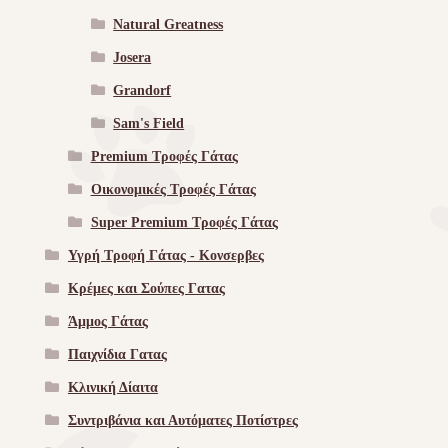
Natural Greatness
Josera
Grandorf
Sam's Field
Premium Τροφές Γάτας
Οικονομικές Τροφές Γάτας
Super Premium Τροφές Γάτας
Υγρή Τροφή Γάτας - Kονσερβες
Κρέμες και Σούπες Γατας
Άμμος Γάτας
Παιχνίδια Γατας
Κλινική Δίαιτα
Συντριβάνια και Αυτόματες Ποτίστρες