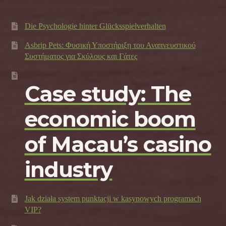
Die Psychologie hinter Glücksspielverhalten
Asbrip Pets: Φυσική Υποστήριξη του Αναπνευστικού
Συστήματος για Σκύλους και Γάτες
Case study: The
economic boom
of Macau’s casino
industry
Jak działa system punktacji w kasynowych programach
VIP?