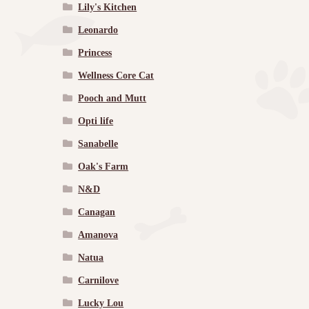
Lily's Kitchen
Leonardo
Princess
Wellness Core Cat
Pooch and Mutt
Opti life
Sanabelle
Oak's Farm
N&D
Canagan
Amanova
Natua
Carnilove
Lucky Lou