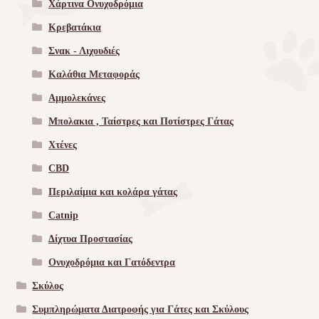
Χάρτινα Ονυχοδρόμια
Κρεβατάκια
Σνακ - Λιχουδιές
Καλάθια Μεταφοράς
Αμμολεκάνες
Μπολακια , Ταίστρες και Ποτίστρες Γάτας
Χτένες
CBD
Περιλαίμια και κολάρα γάτας
Catnip
Δίχτυα Προστασίας
Ονυχοδρόμια και Γατόδεντρα
Σκύλος
Συμπληρώματα Διατροφής για Γάτες και Σκύλους