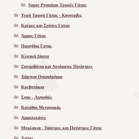
Super Premium Τροφές Γάτας
Υγρή Τροφή Γάτας - Kονσερβες
Κρέμες και Σούπες Γατας
Άμμος Γάτας
Παιχνίδια Γατας
Κλινική Δίαιτα
Συντριβάνια και Αυτόματες Ποτίστρες
Χάρτινα Ονυχοδρόμια
Κρεβατάκια
Σνακ - Λιχουδιές
Καλάθια Μεταφοράς
Αμμολεκάνες
Μπολακια , Ταίστρες και Ποτίστρες Γάτας
Χτένες