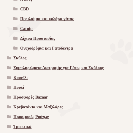
CBD
Περιλαίμια και κολάρα γάτας
Catnip
Δίχτυα Προστασίας
Ονυχοδρόμια και Γατόδεντρα
Σκύλος
Συμπληρώματα Διατροφής για Γάτες και Σκύλους
Κουνέλι
Πουλί
Προσφορές Bazaar
Κρεβατάκια και Μαξιλάρες
Προσφορές Ρούχων
Τρωκτικά