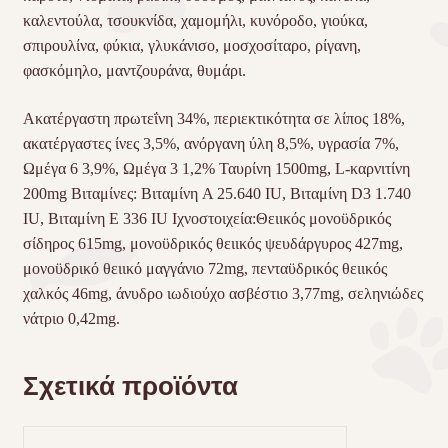
καλεντούλα, τσουκνίδα, χαμομήλι, κυνόροδο, γιούκα,
σπιρουλίνα, φύκια, γλυκάνισο, μοσχοσίταρο, ρίγανη,
φασκόμηλο, μαντζουράνα, θυμάρι.
Ακατέργαστη πρωτεΐνη 34%, περιεκτικότητα σε λίπος 18%,
ακατέργαστες ίνες 3,5%, ανόργανη ύλη 8,5%, υγρασία 7%,
Ωμέγα 6 3,9%, Ωμέγα 3 1,2% Ταυρίνη 1500mg, L-καρνιτίνη
200mg Βιταμίνες: Βιταμίνη A 25.640 IU, Βιταμίνη D3 1.740
IU, Βιταμίνη E 336 IU Ιχνοστοιχεία:Θειικός μονοϋδρικός
σίδηρος 615mg, μονοϋδρικός θειικός ψευδάργυρος 427mg,
μονοϋδρικό θειικό μαγγάνιο 72mg, πενταϋδρικός θειικός
χαλκός 46mg, άνυδρο ιωδιούχο ασβέστιο 3,77mg, σεληνιώδες
νάτριο 0,42mg.
Σχετικά προϊόντα