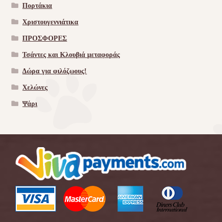
Πορτάκια
Χριστουγεννιάτικα
ΠΡΟΣΦΟΡΕΣ
Τσάντες και Κλουβιά μεταφοράς
Δώρα για φιλόζωους!
Χελώνες
Ψάρι