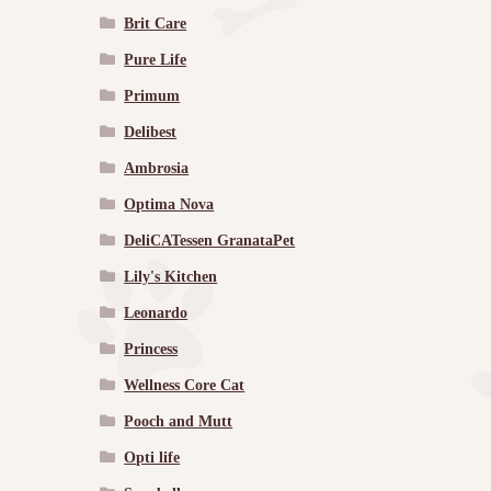
Brit Care
Pure Life
Primum
Delibest
Ambrosia
Optima Nova
DeliCATessen GranataPet
Lily's Kitchen
Leonardo
Princess
Wellness Core Cat
Pooch and Mutt
Opti life