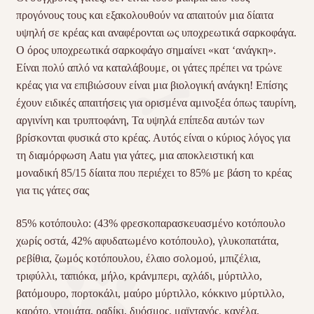
προγόνους τους και εξακολουθούν να απαιτούν μια δίαιτα
υψηλή σε κρέας και αναφέρονται ως υποχρεωτικά σαρκοφάγα.
Ο όρος υποχρεωτικά σαρκοφάγο σημαίνει «κατ ‘ανάγκη».
Είναι πολύ απλό να καταλάβουμε, οι γάτες πρέπει να τρώνε
κρέας για να επιβιώσουν είναι μια βιολογική ανάγκη! Επίσης
έχουν ειδικές απαιτήσεις για ορισμένα αμινοξέα όπως ταυρίνη,
αργινίνη και τρυπτοφάνη, Τα υψηλά επίπεδα αυτών των
βρίσκονται φυσικά στο κρέας. Αυτός είναι ο κύριος λόγος για
τη διαμόρφωση Aatu για γάτες, μια αποκλειστική και
μοναδική 85/15 δίαιτα που περιέχει το 85% με βάση το κρέας
για τις γάτες σας
85% κοτόπουλο: (43% φρεσκοπαρασκευασμένο κοτόπουλο
χωρίς οστά, 42% αφυδατωμένο κοτόπουλο), γλυκοπατάτα,
ρεβίθια, ζωμός κοτόπουλου, έλαιο σολομού, μπιζέλια,
τριφύλλι, ταπιόκα, μήλο, κράνμπερι, αχλάδι, μύρτιλλο,
βατόμουρο, πορτοκάλι, μαύρο μύρτιλλο, κόκκινο μύρτιλλο,
καρότο, ντομάτα, ραδίκι, δυόσμος, μαϊντανός, κανέλα,