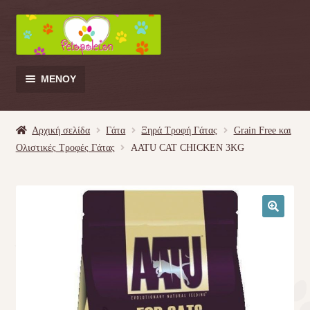
Απευθείας
Μετάβαση
μετάβαση
σε
στην
περιεχόμενο
πλοήγηση
ΜΕΝΟΎ
Products
search
Αρχική σελίδα
Γάτα
Ξηρά Τροφή Γάτας
Grain Free και
Ολιστικές Τροφές Γάτας
AATU CAT CHICKEN 3KG
Γάτα
Σκύλος
🔍
Κουνέλι
Πουλί
Κρεβατάκια