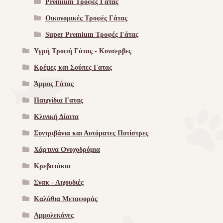
Premium Τροφές Γάτας
Οικονομικές Τροφές Γάτας
Super Premium Τροφές Γάτας
Υγρή Τροφή Γάτας - Kονσερβες
Κρέμες και Σούπες Γατας
Άμμος Γάτας
Παιχνίδια Γατας
Κλινική Δίαιτα
Συντριβάνια και Αυτόματες Ποτίστρες
Χάρτινα Ονυχοδρόμια
Κρεβατάκια
Σνακ - Λιχουδιές
Καλάθια Μεταφοράς
Αμμολεκάνες