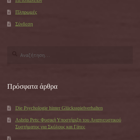
Πετοπωλείον
Πληρωμές
Σύνδεση
Αναζήτηση
για:
Πρόσφατα άρθρα
Die Psychologie hinter Glücksspielverhalten
Asbrip Pets: Φυσική Υποστήριξη του Αναπνευστικού
Συστήματος για Σκύλους και Γάτες