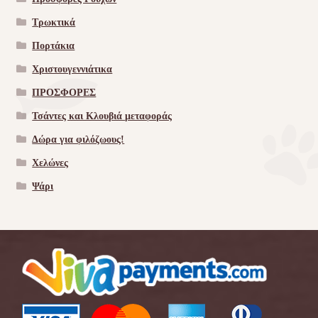
Τρωκτικά
Πορτάκια
Χριστουγεννιάτικα
ΠΡΟΣΦΟΡΕΣ
Τσάντες και Κλουβιά μεταφοράς
Δώρα για φιλόζωους!
Χελώνες
Ψάρι