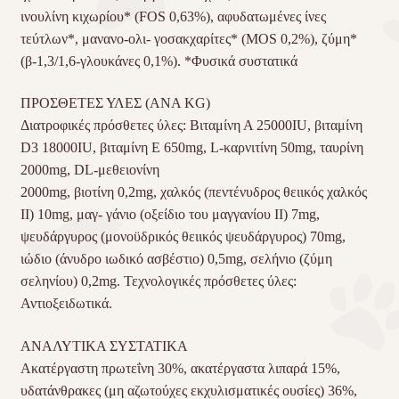
ινουλίνη κιχωρίου* (FOS 0,63%), αφυδατωμένες ίνες
τεύτλων*, μανανο-ολι- γοσακχαρίτες* (MOS 0,2%), ζύμη*
(β-1,3/1,6-γλουκάνες 0,1%). *Φυσικά συστατικά
ΠΡΟΣΘΕΤΕΣ ΥΛΕΣ (ΑΝΑ KG)
Διατροφικές πρόσθετες ύλες: Βιταμίνη Α 25000IU, βιταμίνη
D3 18000IU, βιταμίνη Ε 650mg, L-καρνιτίνη 50mg, ταυρίνη
2000mg, DL-μεθειονίνη
2000mg, βιοτίνη 0,2mg, χαλκός (πεντένυδρος θειικός χαλκός
ΙΙ) 10mg, μαγ- γάνιο (οξείδιο του μαγγανίου ΙΙ) 7mg,
ψευδάργυρος (μονοϋδρικός θειικός ψευδάργυρος) 70mg,
ιώδιο (άνυδρο ιωδικό ασβέστιο) 0,5mg, σελήνιο (ζύμη
σεληνίου) 0,2mg. Τεχνολογικές πρόσθετες ύλες:
Αντιοξειδωτικά.
ΑΝΑΛΥΤΙΚΑ ΣΥΣΤΑΤΙΚΑ
Ακατέργαστη πρωτεΐνη 30%, ακατέργαστα λιπαρά 15%,
υδατάνθρακες (μη αζωτούχες εκχυλισματικές ουσίες) 36%,