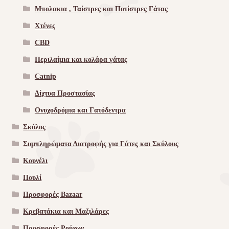
Μπολακια , Ταίστρες και Ποτίστρες Γάτας
Χτένες
CBD
Περιλαίμια και κολάρα γάτας
Catnip
Δίχτυα Προστασίας
Ονυχοδρόμια και Γατόδεντρα
Σκύλος
Συμπληρώματα Διατροφής για Γάτες και Σκύλους
Κουνέλι
Πουλί
Προσφορές Bazaar
Κρεβατάκια και Μαξιλάρες
Προσφορές Ρούχων