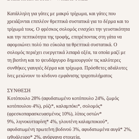
Κατάλληλη για γάτες με μακρύ τρίχωμα, και γάτες που
χρειάζονται επιπλέον θρεπτικά συστατικά για το δέρμα και το
τρίχωμά τους. Ο φρέσκος σολομός ενισχύει την γευστικότητα
και την πεπτικότητα της τροφής, επιτρέποντας στη γάτα να
αφομοιώνει πολύ πιο εύκολα τα θρεπτικά συστατικά. Ο
σολομός περιέχει ευεργετικά λιπαρά οξέα, τα οποία μαζί με
τη βιοτίνη και το ψευδάργυρο δημιουργούν τις καλύτερες
συνθήκες γιαυγιές δέρμα και τρίχωμα. Πρόσθετες αδιάλυτες
ίνες μειώνουν το κίνδυνο εμφάνισης τριχοπυλήματος
ΣΥΝΘΕΣΗ
Κοτόπουλο 28% (αφυδατωμένο κοτόπουλο 24%, ζωμός
κοτόπουλου 4%), ρύζι*, καλαμπόκι*, σολομός*
(φρεσκοπαρασκευασμένος 10%), λίπος οστών*
9%, λιγνοκυτταρίνη* 4%, γλουτένη καλαμποκιού*,
αφυδατωμένη πρωτεΐνη βοδινού 3%, αφυδατωμένα αυγά* 2%,
ιχθυάλευρο* 2%, ανόργανα στοιχεία,