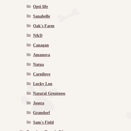
Opti life
Sanabelle
Oak's Farm
N&D
Canagan
Amanova
Natua
Carnilove
Lucky Lou
Natural Greatness
Josera
Grandorf
Sam's Field