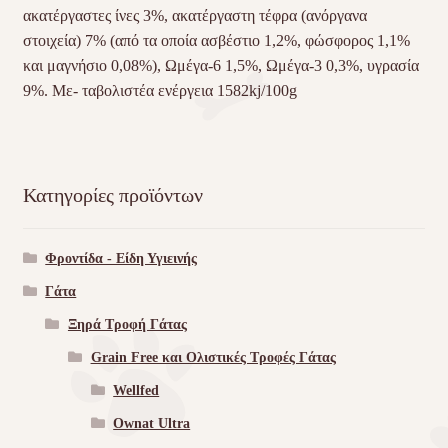
ακατέργαστες ίνες 3%, ακατέργαστη τέφρα (ανόργανα
στοιχεία) 7% (από τα οποία ασβέστιο 1,2%, φώσφορος 1,1%
και μαγνήσιο 0,08%), Ωμέγα-6 1,5%, Ωμέγα-3 0,3%, υγρασία
9%. Με- ταβολιστέα ενέργεια 1582kj/100g
Κατηγορίες προϊόντων
Φροντίδα - Είδη Υγιεινής
Γάτα
Ξηρά Τροφή Γάτας
Grain Free και Ολιστικές Τροφές Γάτας
Wellfed
Ownat Ultra