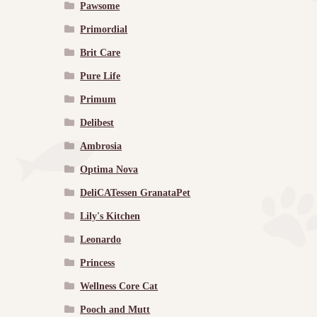
Pawsome
Primordial
Brit Care
Pure Life
Primum
Delibest
Ambrosia
Optima Nova
DeliCATessen GranataPet
Lily's Kitchen
Leonardo
Princess
Wellness Core Cat
Pooch and Mutt