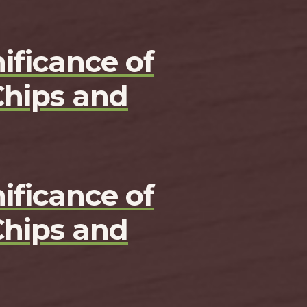
ificance of
Chips and
ificance of
Chips and