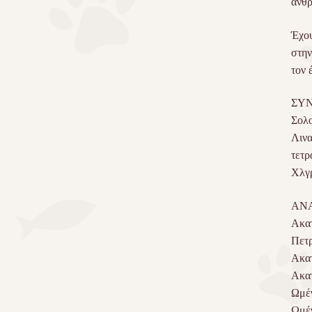
άνθρ
Έχου
στην
τον 
ΣΥ
Σολο
Λινα
τετρ
Χλγρ
ΑΝΑ
Ακατ
Πετρ
Ακατ
Ακατ
Ωμέ
Ωμέ