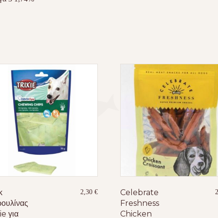
κ
Celebrate
2,30
€
ρουλίνας
Freshness
ie για
Chicken