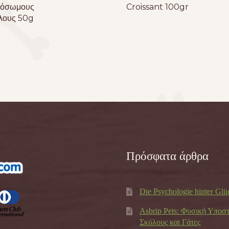
ρόσωμους
Croissant 100gr
λους 50g
Πρόσφατα άρθρα
Die Psychologie hinter Glü
Asbrip Pets: Φυσική Υποσ
Σκύλους και Γάτες