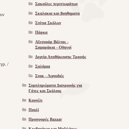
Σακούλες περιττωμάτων
Σκαλακια και βοηθηματα
ουν
Σπίτια Σκύλων
Πάρκα
Αξεσουάρ Βόλτας -
Σαμαράκια - Οδηγοί
Δοχεία Αποθήκευσης Τροφής
γρ. /
Σαλάμια
Σνακ - Λιχουδιές
Συμπληρώματα Διατροφής για
Γάτες και Σκύλους
Κουνέλι
Πουλί
Προσφορές Bazaar
Κρεβατάκια και Μαξιλάρες