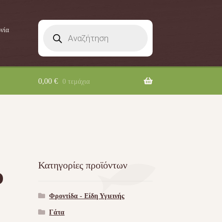
Products
νία
search
0,00
€
0 τεμάχια
Κατηγορίες προϊόντων
ο
Φροντίδα - Είδη Υγιεινής
Γάτα