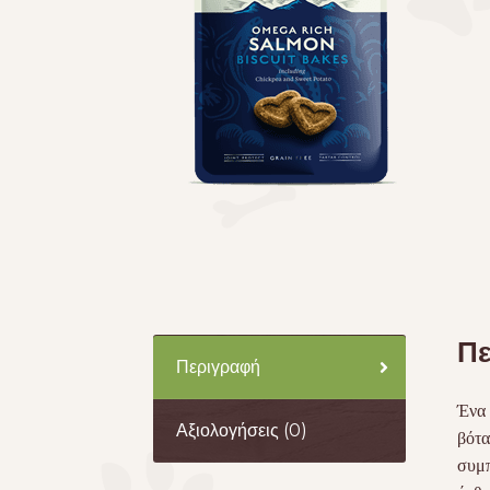
Πε
Περιγραφή
Ένα 
Αξιολογήσεις (0)
βότα
συμπ