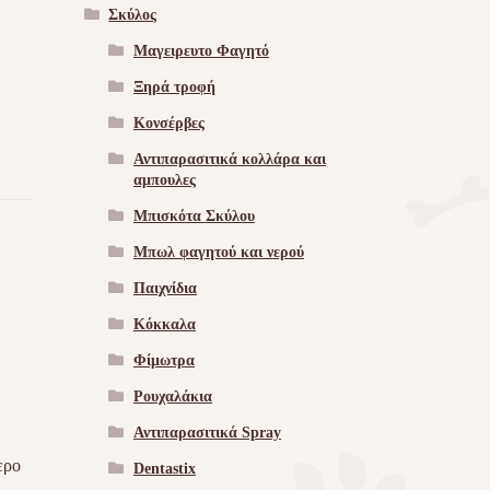
Σκύλος
Μαγειρευτο Φαγητό
Ξηρά τροφή
Κονσέρβες
Αντιπαρασιτικά κολλάρα και
αμπουλες
Μπισκότα Σκύλου
Μπωλ φαγητού και νερού
Παιχνίδια
Κόκκαλα
Φίμωτρα
Ρουχαλάκια
Αντιπαρασιτικά Spray
ερο
Dentastix