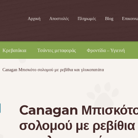
Αρχική
Αποστολές
Πληρωμές
Blog
Επικοινω
Κρεβατάκια
Τσάντες μεταφοράς
Φροντίδα – Υγιεινή
Canagan Μπισκότο σολομού με ρεβίθια και γλυκοπατάτα
Canagan Μπισκότ
σολομού με ρεβίθια