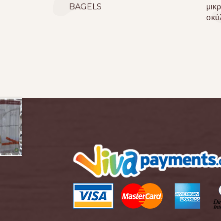
BAGELS
μικ
σκύ