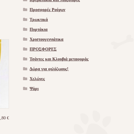
Προσφορές Ρούχων
Τρωκτικά
Πορτάκια
Χριστουγεννιάτικα
ΠΡΟΣΦΟΡΕΣ
Τσάντες και Κλουβιά μεταφοράς
Δώρα για φιλόζωους!
Χελώνες
Ψάρι
2,80
€