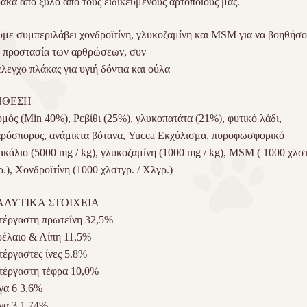
ακα από ξύλο από τους ειδικευμένους αρτοποιούς μας.
με συμπεριλάβει χονδροϊτίνη, γλυκοζαμίνη και MSM για να βοηθήσ
 προστασία των αρθρώσεων, συν
έλεγχο πλάκας για υγιή δόντια και ούλα
ΝΘΕΣΗ
μός (Min 40%), Ρεβίθι (25%), γλυκοπατάτα (21%), φυτικό λάδι,
ρόσπορος, ανάμικτα βότανα, Yucca Εκχύλισμα, πυροφωσφορικό
ακάλιο (5000 mg / kg), γλυκοζαμίνη (1000 mg / kg), MSM ( 1000 χλστ
.), Χονδροϊτίνη (1000 χλστγρ. / Χλγρ.)
ΛΥΤΙΚΑ ΣΤΟΙΧΕΙΑ
έργαστη πρωτεΐνη 32,5%
έλαιο & Λίπη 11,5%
έργαστες ίνες 5.8%
έργαστη τέφρα 10,0%
γα 6 3,6%
γα 3 1,74%