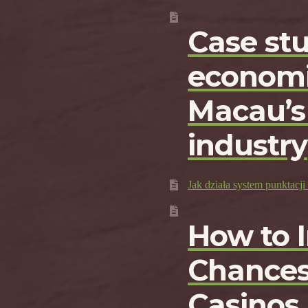
Case st
economi
Macau’s
industry
Jak działa system punktac
How to 
Chances
Casinos