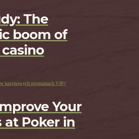
udy: The
c boom of
 casino
ji w kasynowych programach VIP?
Improve Your
 at Poker in