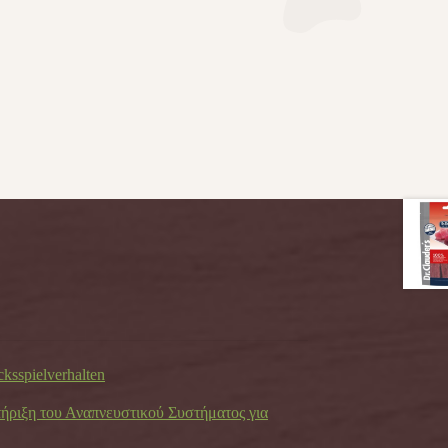
cksspielverhalten
τήριξη του Αναπνευστικού Συστήματος για