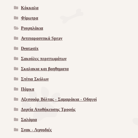
Κόκκαλα
Φίμωτρα
Ρουχαλάκια
Αντιπαρασιτικά Spray
Dentastix
Σακούλες περιττωμάτων
Σκαλακια και βοηθηματα
Σπίτια Σκύλων
Πάρκα
Αξεσουάρ Βόλτας - Σαμαράκια - Οδηγοί
Δοχεία Αποθήκευσης Τροφής
Σαλάμια
Σνακ - Λιχουδιές