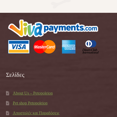
Σελίδες
About Us – Petopoleion
Pet shop Petopoleion
Αποστολές και Παραδόσεις