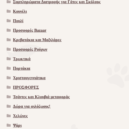
Συμπληρώματα Διατροφής για Γάτες και Σκύλους
Κουνέλι
Πουλί
Προσφορές Bazaar
Κρεβατάκια και Μαξιλάρες
Προσφορές Ρούχων
Τρωκτικά
Πορτάκια
Χριστουγεννιάτικα
ΠΡΟΣΦΟΡΕΣ
Τσάντες και Κλουβιά μεταφοράς
Δώρα για φιλόζωους!
Χελώνες
Ψάρι