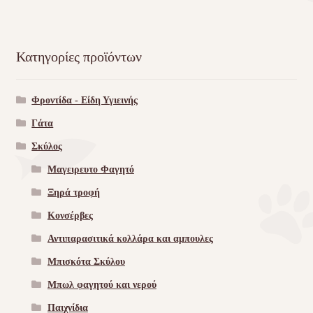
Κατηγορίες προϊόντων
Φροντίδα - Είδη Υγιεινής
Γάτα
Σκύλος
Μαγειρευτο Φαγητό
Ξηρά τροφή
Κονσέρβες
Αντιπαρασιτικά κολλάρα και αμπουλες
Μπισκότα Σκύλου
Μπωλ φαγητού και νερού
Παιχνίδια