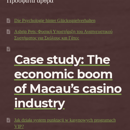
Πρόσφατα άρθρα
Die Psychologie hinter Glücksspielverhalten
Asbrip Pets: Φυσική Υποστήριξη του Αναπνευστικού
Συστήματος για Σκύλους και Γάτες
Case study: The
economic boom
of Macau’s casino
industry
Jak działa system punktacji w kasynowych programach
VIP?