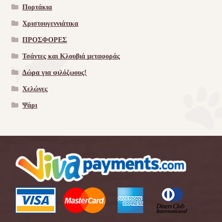
Πορτάκια
Χριστουγεννιάτικα
ΠΡΟΣΦΟΡΕΣ
Τσάντες και Κλουβιά μεταφοράς
Δώρα για φιλόζωους!
Χελώνες
Ψάρι