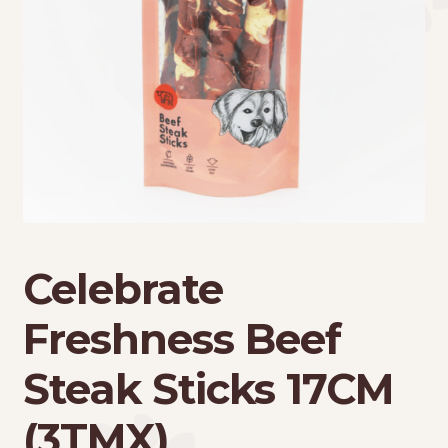
Τσάντες μεταφοράς
Επικοινωνία
Φροντίδα – Είδη Υγιεινής
Celebrate
Freshness Beef
Steak Sticks 17CM
(3TMX)