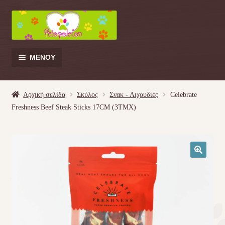
Απευθείας
Μετάβαση
μετάβαση
σε
στην
περιεχόμενο
πλοήγηση
ΜΕΝΟΎ
Products
search
Αρχική σελίδα
Σκύλος
Σνακ - Λιχουδιές
Celebrate
Freshness Beef Steak Sticks 17CM (3TMX)
Γάτα
Σκύλος
🔍
Κουνέλι
Πουλί
Κρεβατάκια