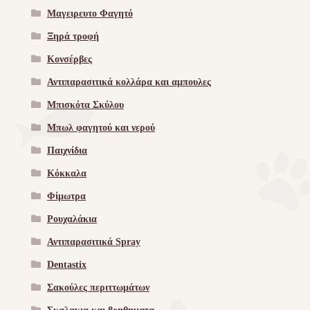
Μαγειρευτο Φαγητό
Ξηρά τροφή
Κονσέρβες
Αντιπαρασιτικά κολλάρα και αμπουλες
Μπισκότα Σκύλου
Μπωλ φαγητού και νερού
Παιχνίδια
Κόκκαλα
Φίμωτρα
Ρουχαλάκια
Αντιπαρασιτικά Spray
Dentastix
Σακούλες περιττωμάτων