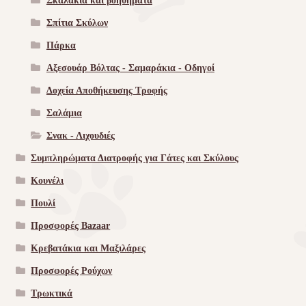
Σκαλακια και βοηθηματα
Σπίτια Σκύλων
Πάρκα
Αξεσουάρ Βόλτας - Σαμαράκια - Οδηγοί
Δοχεία Αποθήκευσης Τροφής
Σαλάμια
Σνακ - Λιχουδιές
Συμπληρώματα Διατροφής για Γάτες και Σκύλους
Κουνέλι
Πουλί
Προσφορές Bazaar
Κρεβατάκια και Μαξιλάρες
Προσφορές Ρούχων
Τρωκτικά