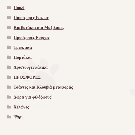
Πουλί
Προσφορές Bazaar
Κρεβατάκια και Μαξιλάρες
Προσφορές Ρούχων
Τρωκτικά
Πορτάκια
Χριστουγεννιάτικα
ΠΡΟΣΦΟΡΕΣ
Τσάντες και Κλουβιά μεταφοράς
Δώρα για φιλόζωους!
Χελώνες
Ψάρι