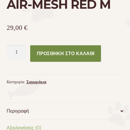
AIR-MESH RED M
29,00
€
CURLI
ΠΡΟΣΘΉΚΗ ΣΤΟ ΚΑΛΆΘΙ
VEST
HARNESS
CLASP
AIR-
Κατηγορία:
Σαμαράκια
MESH
RED
M
ποσότητα
Περιγραφή
Αξιολογήσεις (0)