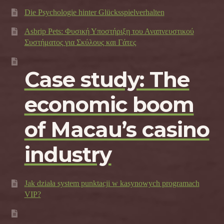
Die Psychologie hinter Glücksspielverhalten
Asbrip Pets: Φυσική Υποστήριξη του Αναπνευστικού
Συστήματος για Σκύλους και Γάτες
Case study: The
economic boom
of Macau’s casino
industry
Jak działa system punktacji w kasynowych programach
VIP?