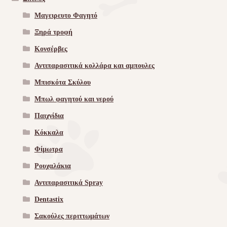
Μαγειρευτο Φαγητό
Ξηρά τροφή
Κονσέρβες
Αντιπαρασιτικά κολλάρα και αμπουλες
Μπισκότα Σκύλου
Μπωλ φαγητού και νερού
Παιχνίδια
Κόκκαλα
Φίμωτρα
Ρουχαλάκια
Αντιπαρασιτικά Spray
Dentastix
Σακούλες περιττωμάτων