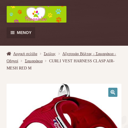
Απευθείας
Μετάβαση
μετάβαση
σε
στην
περιεχόμενο
πλοήγηση
ΜΕΝΟΎ
Products
search
Αρχική σελίδα
Σκύλος
Αξεσουάρ Βόλτας - Σαμαράκια -
Οδηγοί
Σαμαράκια
CURLI VEST HARNESS CLASP AIR-
Γάτα
MESH RED M
Σκύλος
Κουνέλι
🔍
Πουλί
Κρεβατάκια