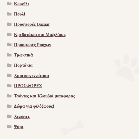
Κουνέλι
Πουλί
Προσφορές Bazaar
Κρεβατάκια και Μαξιλάρες
Προσφορές Ρούχων
Τρωκτικά
Πορτάκια
Χριστουγεννιάτικα
ΠΡΟΣΦΟΡΕΣ
Τσάντες και Κλουβιά μεταφοράς
Δώρα για φιλόζωους!
Χελώνες
Ψάρι