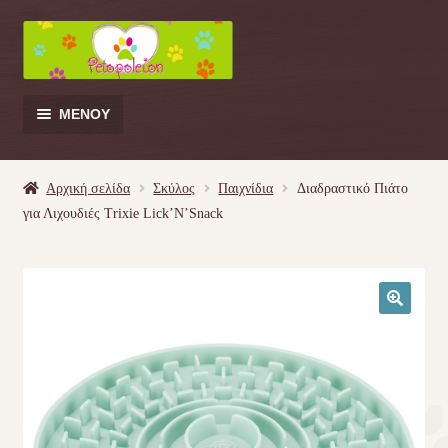
Απευθείας
Μετάβαση
μετάβαση
σε
στην
περιεχόμενο
πλοήγηση
ΜΕΝΟΎ
Products
search
Αρχική σελίδα
Σκύλος
Παιχνίδια
Διαδραστικό Πιάτο
για Λιχουδιές Trixie Lick’N’Snack
Γάτα
Σκύλος
🔍
Κουνέλι
Πουλί
Κρεβατάκια