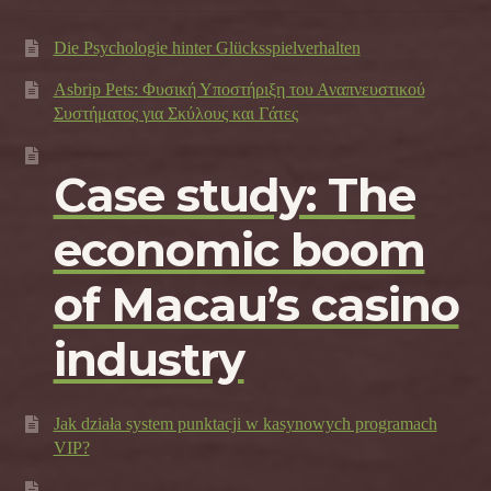
Die Psychologie hinter Glücksspielverhalten
Asbrip Pets: Φυσική Υποστήριξη του Αναπνευστικού
Συστήματος για Σκύλους και Γάτες
Case study: The
economic boom
of Macau’s casino
industry
Jak działa system punktacji w kasynowych programach
VIP?