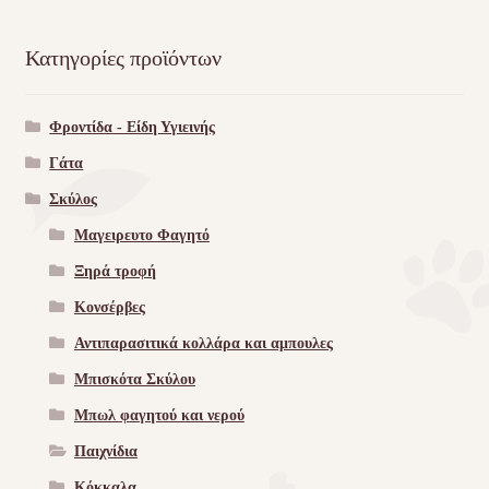
Κατηγορίες προϊόντων
Φροντίδα - Είδη Υγιεινής
Γάτα
Σκύλος
Μαγειρευτο Φαγητό
Ξηρά τροφή
Κονσέρβες
Αντιπαρασιτικά κολλάρα και αμπουλες
Μπισκότα Σκύλου
Μπωλ φαγητού και νερού
Παιχνίδια
Κόκκαλα