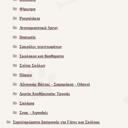
Φίμωτρα
Ρουχαλάκια
Αντιπαρασιτικά Spray
Dentastix
Σακούλες περιττωμάτων
Σκαλακια και βοηθηματα
Σπίτια Σκύλων
Πάρκα
Αξεσουάρ Βόλτας - Σαμαράκια - Οδηγοί
Δοχεία Αποθήκευσης Τροφής
Σαλάμια
Σνακ - Λιχουδιές
Συμπληρώματα Διατροφής για Γάτες και Σκύλους