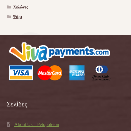
Χελώνες
Ψάρι
Σελίδες
About Us – Petopoleion