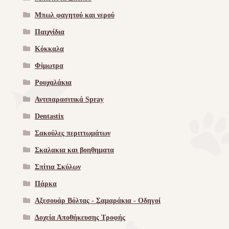
Μπωλ φαγητού και νερού
Παιχνίδια
Κόκκαλα
Φίμωτρα
Ρουχαλάκια
Αντιπαρασιτικά Spray
Dentastix
Σακούλες περιττωμάτων
Σκαλακια και βοηθηματα
Σπίτια Σκύλων
Πάρκα
Αξεσουάρ Βόλτας - Σαμαράκια - Οδηγοί
Δοχεία Αποθήκευσης Τροφής