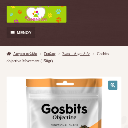
Απευθείας
Μετάβαση
μετάβαση
σε
στην
περιεχόμενο
πλοήγηση
ΜΕΝΟΎ
Products
search
Αρχική σελίδα
Σκύλος
Σνακ - Λιχουδιές
Gosbits
objective Movement (150gr)
Γάτα
Σκύλος
🔍
Κουνέλι
Πουλί
Κρεβατάκια