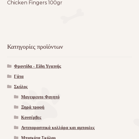
Chicken Fingers 100gr
Κατηγορίες προϊόντων
Φροντίδα - Είδη Υγιεινής
Γάτα
Σκύλος
Μαγειρευτο Φαγητό
Ξηρά τροφή
Κονσέρβες
Αντιπαρασιτικά κολλάρα και αμπουλες
Μπισκότα Σκύλου