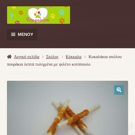
Απευθείας
Μετάβαση
μετάβαση
σε
στην
περιεχόμενο
πλοήγηση
ΜΕΝΟΎ
Products
search
Αρχική σελίδα
Σκύλος
Κόκκαλα
Κοκαλάκια σκύλου
πουράκια λεπτά τυλιγμένα με φιλέτο κοτόπουλο
Γάτα
Σκύλος
🔍
Κουνέλι
Πουλί
Κρεβατάκια