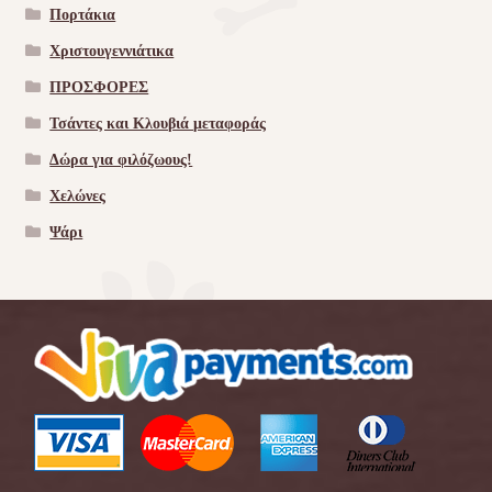
Πορτάκια
Χριστουγεννιάτικα
ΠΡΟΣΦΟΡΕΣ
Τσάντες και Κλουβιά μεταφοράς
Δώρα για φιλόζωους!
Χελώνες
Ψάρι