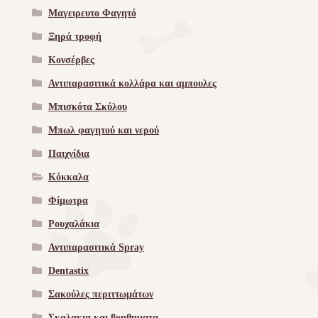
Μαγειρευτο Φαγητό
Ξηρά τροφή
Κονσέρβες
Αντιπαρασιτικά κολλάρα και αμπουλες
Μπισκότα Σκύλου
Μπωλ φαγητού και νερού
Παιχνίδια
Κόκκαλα
Φίμωτρα
Ρουχαλάκια
Αντιπαρασιτικά Spray
Dentastix
Σακούλες περιττωμάτων
Σκαλακια και βοηθηματα