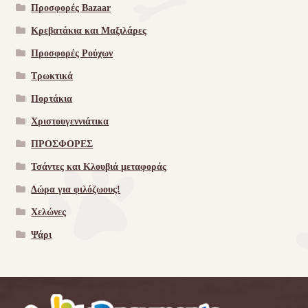
Προσφορές Bazaar
Κρεβατάκια και Μαξιλάρες
Προσφορές Ρούχων
Τρωκτικά
Πορτάκια
Χριστουγεννιάτικα
ΠΡΟΣΦΟΡΕΣ
Τσάντες και Κλουβιά μεταφοράς
Δώρα για φιλόζωους!
Χελώνες
Ψάρι