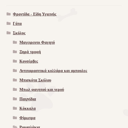
Φροντίδα - Είδη Υγιεινής
Γάτα
Σκύλος
Μαγειρευτο Φαγητό
Ξηρά τροφή
Κονσέρβες
Αντιπαρασιτικά κολλάρα και αμπουλες
Μπισκότα Σκύλου
Μπωλ φαγητού και νερού
Παιχνίδια
Κόκκαλα
Φίμωτρα
Ρουχαλάκια