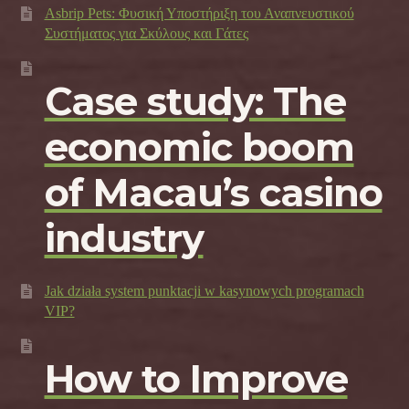
Asbrip Pets: Φυσική Υποστήριξη του Αναπνευστικού
Συστήματος για Σκύλους και Γάτες
Case study: The
economic boom
of Macau’s casino
industry
Jak działa system punktacji w kasynowych programach
VIP?
How to Improve