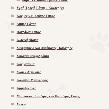
Υγρή Τροφή Γάτας - Kονσερβες
Κρέμες και Σούπες Γατας
Άμμος Γάτας
Παιχνίδια Γατας
Κλινική Δίαιτα
Συντριβάνια και Αυτόματες Ποτίστρες
Χάρτινα Ονυχοδρόμια
Κρεβατάκια
Σνακ - Λιχουδιές
Καλάθια Μεταφοράς
Αμμολεκάνες
Μπολακια , Ταίστρες και Ποτίστρες Γάτας
Χτένες