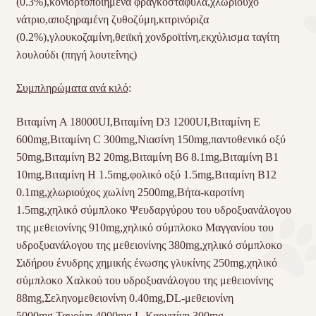
(0.3%),κονιορτοποιημένα φραγκοστάφυλα,χλωριούχο
νάτριο,αποξηραμένη ζυθοζύμη,κιτρινόριζα
(0.2%),γλουκοζαμίνη,θειϊκή χονδροϊτίνη,εκχύλισμα ταγίτη
λουλούδι (πηγή λουτεΐνης)
Συμπληρώματα ανά κιλό
:
Βιταμίνη A 18000UI,Βιταμίνη D3 1200UI,Βιταμίνη E
600mg,Βιταμίνη C 300mg,Νιασίνη 150mg,παντοθενικό οξύ
50mg,Βιταμίνη B2 20mg,Βιταμίνη B6 8.1mg,Βιταμίνη B1
10mg,Βιταμίνη H 1.5mg,φολικό οξύ 1.5mg,Βιταμίνη B12
0.1mg,χλωριούχος χωλίνη 2500mg,Bήτα‐καροτίνη
1.5mg,χηλικό σύμπλοκο Ψευδαργύρου του υδροξυανάλογου
της μεθειονίνης 910mg,χηλικό σύμπλοκο Μαγγανίου του
υδροξυανάλογου της μεθειονίνης 380mg,χηλικό σύμπλοκο
Σιδήρου ένυδρης χημικής ένωσης γλυκίνης 250mg,χηλικό
σύμπλοκο Χαλκού του υδροξυανάλογου της μεθειονίνης
88mg,Σεληνομεθειονίνη 0.40mg,DL‐μεθειονίνη
5000mg,Ταυρίνη 4000mg,L‐Καρνιτίνη 300mg.