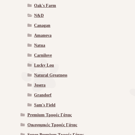
Oak's Farm
N&D
Canagan
Amanova
Natua
Carnilove
Lucky Lou
Natural Greatness
Josera
Grandorf
Sam's Field
Premium Τροφές Γάτας
Οικονομικές Τροφές Γάτας
Super Premium Τροφές Γάτας