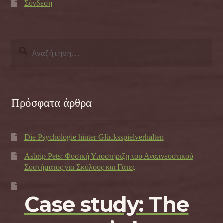
Σύνδεση
Αναζήτηση
για:
Πρόσφατα άρθρα
Die Psychologie hinter Glücksspielverhalten
Asbrip Pets: Φυσική Υποστήριξη του Αναπνευστικού
Συστήματος για Σκύλους και Γάτες
Case study: The