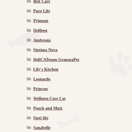
Brit Care
Pure Life
Primum
Delibest
Ambrosia
Optima Nova
DeliCATessen GranataPet
Lily's Kitchen
Leonardo
Princess
Wellness Core Cat
Pooch and Mutt
Opti life
Sanabelle