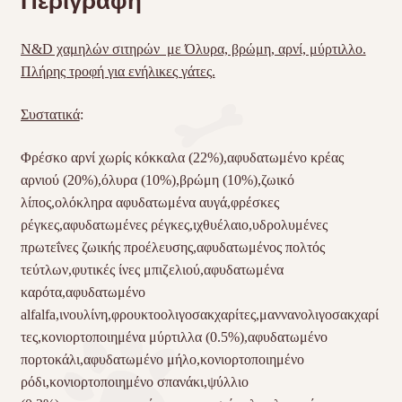
Περιγραφή
N&D χαμηλών σιτηρών με Όλυρα, βρώμη, αρνί, μύρτιλλο.
Πλήρης τροφή για ενήλικες γάτες.
Συστατικά
:
Φρέσκο αρνί χωρίς κόκκαλα (22%),αφυδατωμένο κρέας
αρνιού (20%),όλυρα (10%),βρώμη (10%),ζωικό
λίπος,ολόκληρα αφυδατωμένα αυγά,φρέσκες
ρέγκες,αφυδατωμένες ρέγκες,ιχθυέλαιο,υδρολυμένες
πρωτεΐνες ζωικής προέλευσης,αφυδατωμένος πολτός
τεύτλων,φυτικές ίνες μπιζελιού,αφυδατωμένα
καρότα,αφυδατωμένο
alfalfa,ινουλίνη,φρουκτοολιγοσακχαρίτες,μαννανολιγοσακχαρί
τες,κονιορτοποιημένα μύρτιλλα (0.5%),αφυδατωμένο
πορτοκάλι,αφυδατωμένο μήλο,κονιορτοποιημένο
ρόδι,κονιορτοποιημένο σπανάκι,ψύλλιο