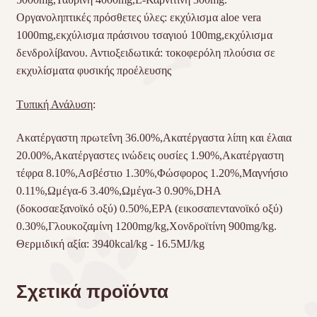
Οργανοληπτικές πρόσθετες ύλες: εκχύλισμα aloe vera
1000mg,εκχύλισμα πράσινου τσαγιού 100mg,εκχύλισμα
δενδρολίβανου. Αντιοξειδωτικά: τοκοφερόλη πλούσια σε
εκχυλίσματα φυσικής προέλευσης
Τυπική Ανάλυση
:
Ακατέργαστη πρωτεΐνη 36.00%,Ακατέργαστα λίπη και έλαια
20.00%,Ακατέργαστες ινώδεις ουσίες 1.90%,Ακατέργαστη
τέφρα 8.10%,Ασβέστιο 1.30%,Φώσφορος 1.20%,Μαγνήσιο
0.11%,Ωμέγα‐6 3.40%,Ωμέγα‐3 0.90%,DHA
(δοκοσαεξανοϊκό οξύ) 0.50%,EPA (εικοσαπεντανοϊκό οξύ)
0.30%,Γλουκοζαμίνη 1200mg/kg,Χονδροϊτίνη 900mg/kg.
Θερμιδική αξία: 3940kcal/kg ‐ 16.5MJ/kg
Σχετικά προϊόντα