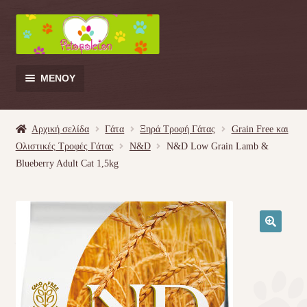
Απευθείας
Μετάβαση
μετάβαση
σε
στην
περιεχόμενο
πλοήγηση
ΜΕΝΟΎ
Products
search
Αρχική σελίδα
Γάτα
Ξηρά Τροφή Γάτας
Grain Free και
Ολιστικές Τροφές Γάτας
N&D
N&D Low Grain Lamb &
Γάτα
Blueberry Adult Cat 1,5kg
Σκύλος
Κουνέλι
🔍
Πουλί
Κρεβατάκια