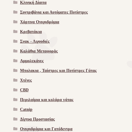
Κλινική Δίαιτα
Συντριβάνια και Αυτόματες Ποτίστρες
Χάρτινα Ονυχοδρόμια
Κρεβατάκια
Σνακ - Λιχουδιές
Καλάθια Μεταφοράς
Αμμολεκάνες
Μπολακια , Ταίστρες και Ποτίστρες Γάτας
Χτένες
CBD
Περιλαίμια και κολάρα γάτας
Catnip
Δίχτυα Προστασίας
Ονυχοδρόμια και Γατόδεντρα