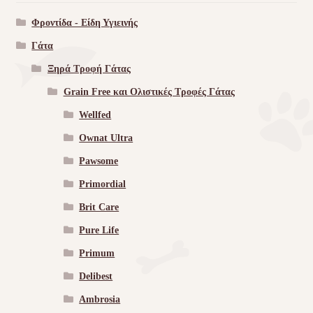
Φροντίδα - Είδη Υγιεινής
Γάτα
Ξηρά Τροφή Γάτας
Grain Free και Ολιστικές Τροφές Γάτας
Wellfed
Ownat Ultra
Pawsome
Primordial
Brit Care
Pure Life
Primum
Delibest
Ambrosia