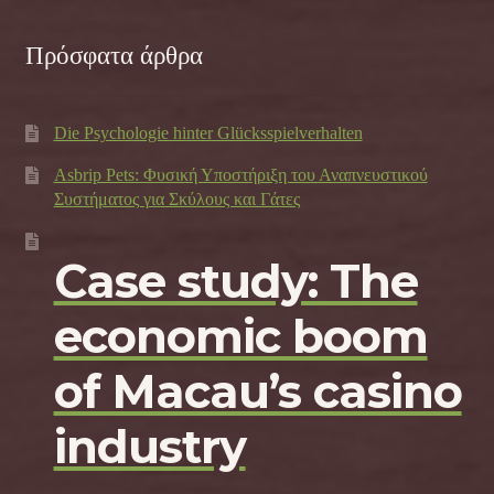
Πρόσφατα άρθρα
Die Psychologie hinter Glücksspielverhalten
Asbrip Pets: Φυσική Υποστήριξη του Αναπνευστικού
Συστήματος για Σκύλους και Γάτες
Case study: The
economic boom
of Macau’s casino
industry