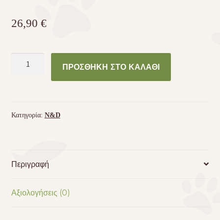
26,90
€
N&D
ΠΡΟΣΘΉΚΗ ΣΤΟ ΚΑΛΆΘΙ
Pumpkin
Cat
Herring
&
Κατηγορία:
N&D
Orange
1,5kg
ποσότητα
Περιγραφή
Αξιολογήσεις (0)