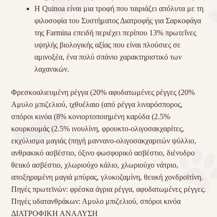
Η Quinoa είναι μια τροφή που ταιριάζει απόλυτα με τη
φιλοσοφία του Συστήματος Διατροφής για Σαρκοφάγα
της Farmina επειδή περιέχει περίπου 13% πρωτεΐνες
υψηλής βιολογικής αξίας που είναι πλούσιες σε
αμινοξέα, ένα πολύ σπάνιο χαρακτηριστικό των
λαχανικών.
Φρεσκοαλιευμένη ρέγγα (20% αφυδατωμένες ρέγγες (20%
Αμυλο μπιζελιού, ιχθυέλαιο (από ρέγγα λιναρόσπορος,
σπόροι κινόα (8% κονιορτοποιημένη καρύδα (2.5%
κουρκουμάς (2.5% ινουλίνη, φρουκτο-ολιγοσακχαρίτες,
εκχύλισμα μαγιάς (πηγή μαννανο-ολιγοσακχαριτών ψύλλιο,
ανθρακικό ασβέστιο, όξινο φωσφορικό ασβέστιο, διένυδρο
θειικό ασβέστιο, χλωριούχο κάλιο, χλωριούχο νάτριο,
αποξηραμένη μαγιά μπύρας, γλυκοζαμίνη, θειική χονδροϊτίνη.
Πηγές πρωτεϊνών: φρέσκα άγρια ρέγγα, αφυδατωμένες ρέγγες.
Πηγές υδατανθράκων: Αμυλο μπιζελιού, σπόροι κινόα
ΔΙΑΤΡΟΦΙΚΗ ΑΝΑΛΥΣΗ