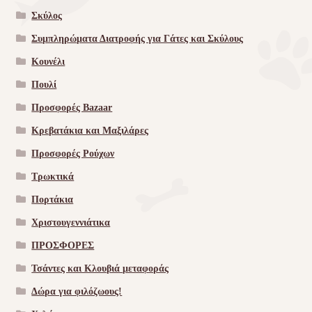
Σκύλος
Συμπληρώματα Διατροφής για Γάτες και Σκύλους
Κουνέλι
Πουλί
Προσφορές Bazaar
Κρεβατάκια και Μαξιλάρες
Προσφορές Ρούχων
Τρωκτικά
Πορτάκια
Χριστουγεννιάτικα
ΠΡΟΣΦΟΡΕΣ
Τσάντες και Κλουβιά μεταφοράς
Δώρα για φιλόζωους!