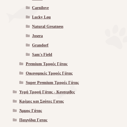
Carnilove
Lucky Lou
Natural Greatness
Josera
Grandorf
Sam's Field
Premium Τροφές Γάτας
Οικονομικές Τροφές Γάτας
Super Premium Τροφές Γάτας
Υγρή Τροφή Γάτας - Kονσερβες
Κρέμες και Σούπες Γατας
Άμμος Γάτας
Παιχνίδια Γατας