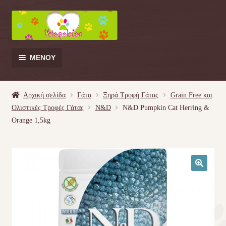
Απευθείας
Μετάβαση
μετάβαση
σε
στην
περιεχόμενο
πλοήγηση
ΜΕΝΟΎ
Products
search
Αρχική σελίδα
Γάτα
Ξηρά Τροφή Γάτας
Grain Free και
Ολιστικές Τροφές Γάτας
N&D
N&D Pumpkin Cat Herring &
Γάτα
Orange 1,5kg
Σκύλος
Κουνέλι
🔍
Πουλί
Κρεβατάκια