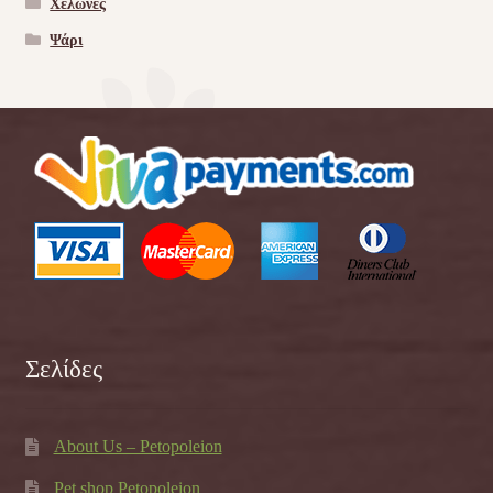
Χελώνες
Ψάρι
Σελίδες
About Us – Petopoleion
Pet shop Petopoleion