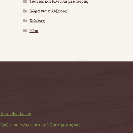
Τσάντες και Κλουβιά μεταφοράς
Δώρα για φιλόζωους!
Χελώνες
Ψάρι
cksspielverhalten
τήριξη του Αναπνευστικού Συστήματος για