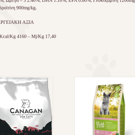
%, Ωμέγα – 3 2.40%, DHA 1.10%, EPA 0.80%, Γλυκοζαμίνη 1200mg
ροϊτίνη 900mg/kg.
ΡΓΕΙΑΚΗ ΑΞΙΑ
cal/Kg 4160 – Mj/Kg 17,40