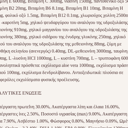
μίνη E 600mg, Βιταμίνη C 300mg, νιασίνη 150mg, παντοθενικό οξύ 
μίνη Β2 20mg, Βιταμίνη B6 8.1mg, Βιταμίνη Β1 10mg, Βιταμίνη H
g, φολικό οξύ 1.5mg, Bιταμίνη Β12 0.1mg, χλωριούχος χολίνη 2500
 -καροτίνη 5mg, χηλικό ψευδαργύρου του αναλόγου της υδροξυλάσης
ιονίνης 910mg, χηλικό μαγγανίου του αναλόγου της υδροξυλάσης της
ιονίνης 380mg, χηλικό σιδήρου της ένυδρης γλυκίνης 250mg, χηλικό
ού του αναλόγου της υδροξυλάσης της μεθειονίνης 88mg, ζύμη με
θήκη σεληνίου (ανενεργός) 0.40mg, DL-μεθειονίνη 3000mg, ταυρίνη
mg, L -λυσίνη HCI 1000mg, L – κυστίνη 700mg, L – τρυπτοφάνη 60
νοληπτικά πρόσθετα: εκχύλισμα aloe vera 1000mg, εκχύλισμα πράσι
ιού 100mg, εκχύλισμα δενδρολίβανου. Αντιοξειδωτικά: πλούσια σε
φερόλες εκχυλίσματα φυσικής προέλευσης.
ΛΥΤΙΚΕΣ ΕΝΩΣΕΙΣ
έργαστη πρωτεΐνη 30.00%, Ακατέργαστα λίπη και έλαια 16.00%,
έργαστες ίνες 2.50%, Ποσοστό υγρασίας (max) 9.00%, Ακατέργαστη
α 7.90%, Ασβέστιο 1.00%, Φώσφορος 0.80%, Μαγνήσιο 0.09%, Ωμέ