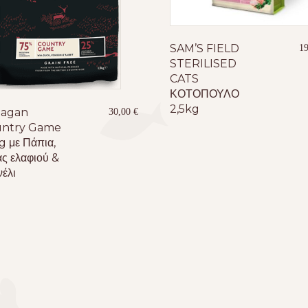
SAM’S FIELD
1
STERILISED
CATS
ΚΟΤΟΠΟΥΛΟ
2,5kg
agan
30,00
€
ntry Game
g με Πάπια,
ας ελαφιού &
έλι