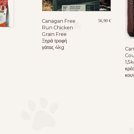
Canagan Free
56,90
€
Run Chicken
Grain Free
Ξηρά τροφή
γάτας 4kg
Can
Cou
1,5k
κρέ
κουν