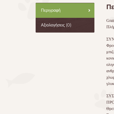
Πε
Περιγραφή
Grai
Αξιολογήσεις (0)
Πλήρ
ΣΥ
Φρεσ
μπιζ
κονι
ολιγ
ανθρ
χλωρ
γλυκ
ΣΥΣ
ΠΡΟ
Θρεπ