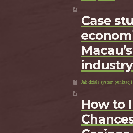
Case st
economi
Macau’s
industry
Jak działa system punktac
How to 
Chances