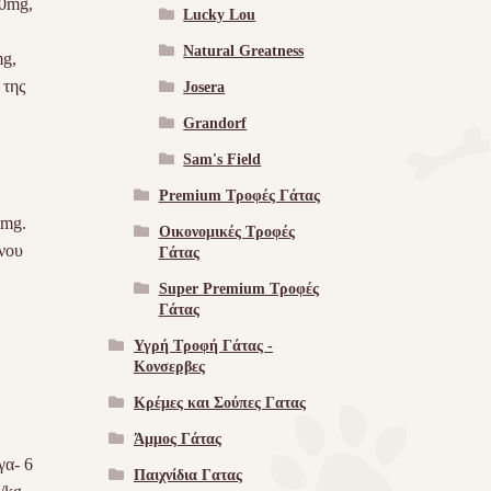
50mg,
Lucky Lou
Natural Greatness
mg,
 της
Josera
Grandorf
Sam's Field
Premium Τροφές Γάτας
0mg.
Οικονομικές Τροφές
νου
Γάτας
Super Premium Τροφές
Γάτας
Υγρή Τροφή Γάτας -
Kονσερβες
Κρέμες και Σούπες Γατας
Άμμος Γάτας
γα- 6
Παιχνίδια Γατας