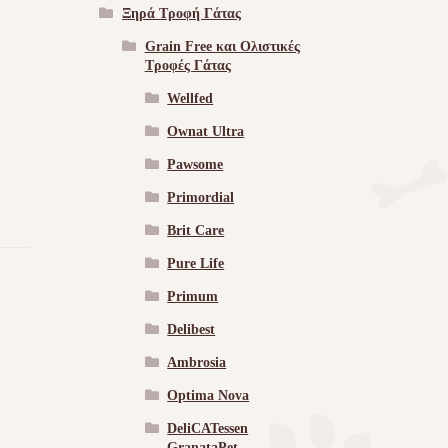
Ξηρά Τροφή Γάτας
Grain Free και Ολιστικές
Τροφές Γάτας
Wellfed
Ownat Ultra
Pawsome
Primordial
Brit Care
Pure Life
Primum
Delibest
Ambrosia
Optima Nova
DeliCATessen
GranataPet