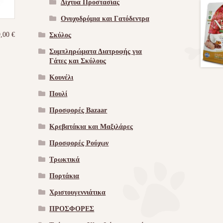
Δίχτυα Προστασίας
Ονυχοδρόμια και Γατόδεντρα
9,00
€
Σκύλος
Συμπληρώματα Διατροφής για
Γάτες και Σκύλους
Κουνέλι
Πουλί
Προσφορές Bazaar
Κρεβατάκια και Μαξιλάρες
Προσφορές Ρούχων
Τρωκτικά
Πορτάκια
Χριστουγεννιάτικα
ΠΡΟΣΦΟΡΕΣ