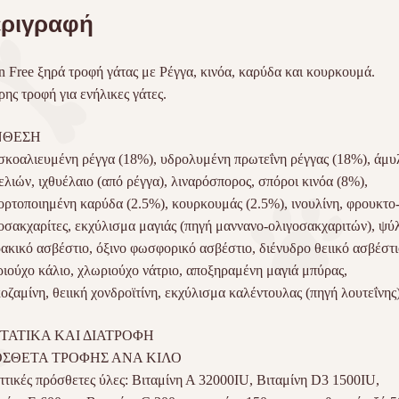
ριγραφή
n Free ξηρά τροφή γάτας με Ρέγγα, κινόα, καρύδα και κουρκουμά.
ης τροφή για ενήλικες γάτες.
ΝΘΕΣΗ
κοαλιευμένη ρέγγα (18%), υδρολυμένη πρωτεΐνη ρέγγας (18%), άμυ
ελιών, ιχθυέλαιο (από ρέγγα), λιναρόσπορος, σπόροι κινόα (8%),
ορτοποιημένη καρύδα (2.5%), κουρκουμάς (2.5%), ινουλίνη, φρουκτο
οσακχαρίτες, εκχύλισμα μαγιάς (πηγή μαννανο-ολιγοσακχαριτών), ψύλ
ακικό ασβέστιο, όξινο φωσφορικό ασβέστιο, διένυδρο θειικό ασβέστι
ιούχο κάλιο, χλωριούχο νάτριο, αποξηραμένη μαγιά μπύρας,
οζαμίνη, θειική χονδροϊτίνη, εκχύλισμα καλέντουλας (πηγή λουτεΐνης)
ΤΑΤΙΚΑ ΚΑΙ ΔΙΑΤΡΟΦΗ
ΣΘΕΤΑ ΤΡΟΦΗΣ ΑΝΑ ΚΙΛΟ
τικές πρόσθετες ύλες: Βιταμίνη Α 32000IU, Βιταμίνη D3 1500IU,