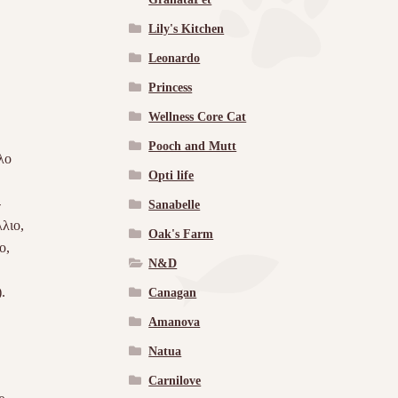
Lily's Kitchen
Leonardo
Princess
Wellness Core Cat
Pooch and Mutt
λο
Opti life
-
Sanabelle
λιο,
Oak's Farm
ο,
N&D
.
Canagan
Amanova
Natua
Carnilove