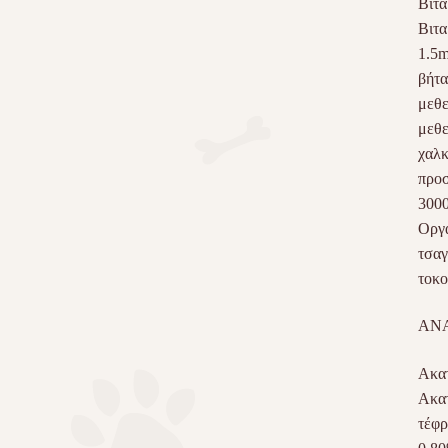
Βιτα
Βιτα
1.5m
βήτα
μεθε
μεθε
χαλκ
προσ
3000
Οργα
τσαγ
τοκο
ΑΝΑ
Ακατ
Ακατ
τέφρ