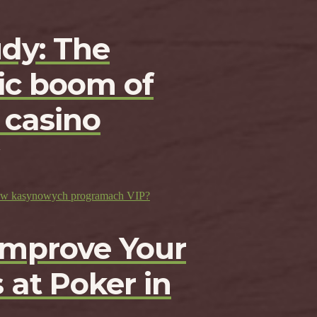
udy: The
c boom of
 casino
ji w kasynowych programach VIP?
Improve Your
 at Poker in