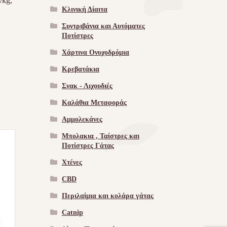
/kg,
Κλινική Δίαιτα
Συντριβάνια και Αυτόματες
Ποτίστρες
Χάρτινα Ονυχοδρόμια
Κρεβατάκια
Σνακ - Λιχουδιές
Καλάθια Μεταφοράς
Αμμολεκάνες
Μπολακια , Ταίστρες και
Ποτίστρες Γάτας
Χτένες
CBD
Περιλαίμια και κολάρα γάτας
Catnip