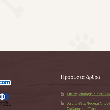
Πρόσφατα άρθρα
Die Psychologie hinter Glü
Asbrip Pets: Φυσική Υποσ
Σκύλους και Γάτες