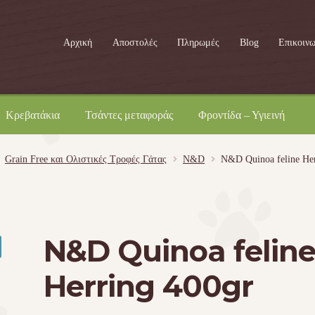
Αρχική
Αποστολές
Πληρωμές
Blog
Επικοινω
Κρεβατάκια
Τσάντες μεταφοράς
Φροντίδα – Υγιεινή
Grain Free και Ολιστικές Τροφές Γάτας
N&D
N&D Quinoa feline Her
N&D Quinoa felin
Herring 400gr