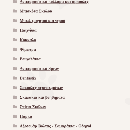
Αντιπαρασιτικά κολλάρα και αμπουλες
Μπισκότα Σκύλου
Μπωλ φαγητού και νερού
Παιχνίδια
Κόκκαλα
Φίμωτρα
Ρουχαλάκια
Αντιπαρασιτικά Spray
Dentastix
Σακούλες περιττωμάτων
Σκαλακια και βοηθηματα
Σπίτια Σκύλων
Πάρκα
Αξεσουάρ Βόλτας - Σαμαράκια - Οδηγοί