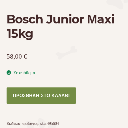
Bosch Junior Μaxi
Τσάντες μεταφοράς
15kg
Επικοινωνία
Φροντίδα – Είδη Υγιεινής
58,00
€
Σε απόθεμα
Bosch
ΠΡΟΣΘΉΚΗ ΣΤΟ ΚΑΛΆΘΙ
Junior
Μaxi
15kg
ποσότητα
Κωδικός προϊόντος:
sku.495604