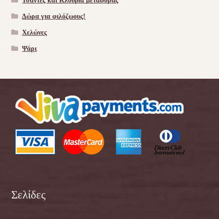
Τσάντες και Κλουβιά μεταφοράς
Δώρα για φιλόζωους!
Χελώνες
Ψάρι
Σελίδες