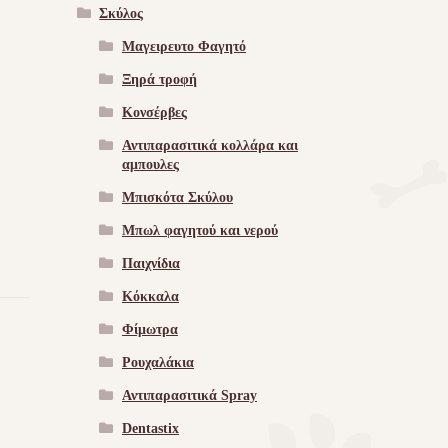
Σκύλος
Μαγειρευτο Φαγητό
Ξηρά τροφή
Κονσέρβες
Αντιπαρασιτικά κολλάρα και
αμπουλες
Μπισκότα Σκύλου
Μπωλ φαγητού και νερού
Παιχνίδια
Κόκκαλα
Φίμωτρα
Ρουχαλάκια
Αντιπαρασιτικά Spray
Dentastix