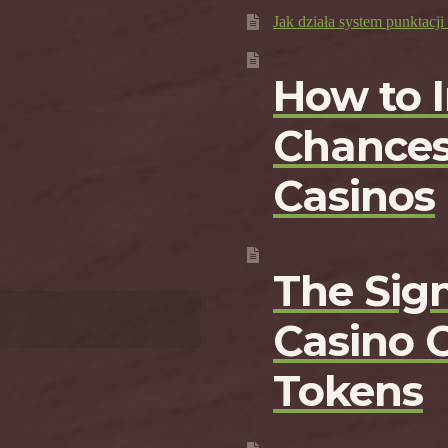
Jak działa system punktac
How to 
Chances
Casinos
The Sign
Casino 
Tokens