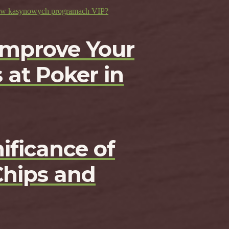
ji w kasynowych programach VIP?
Improve Your
 at Poker in
ificance of
Chips and