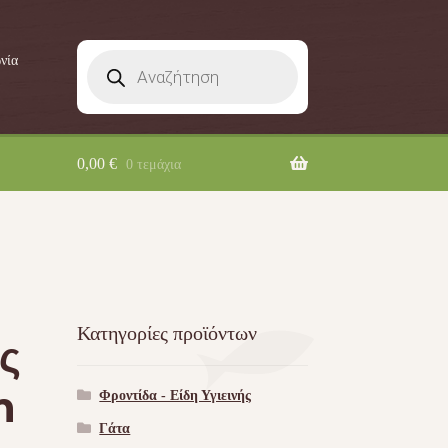
Products
νία
search
0,00
€
0 τεμάχια
Κατηγορίες προϊόντων
ς
m
Φροντίδα - Είδη Υγιεινής
Γάτα