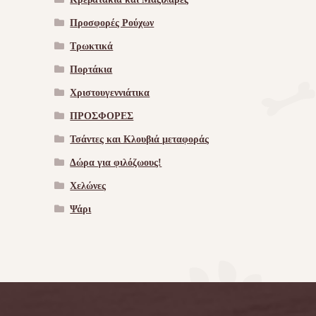
Προσφορές Ρούχων
Τρωκτικά
Πορτάκια
Χριστουγεννιάτικα
ΠΡΟΣΦΟΡΕΣ
Τσάντες και Κλουβιά μεταφοράς
Δώρα για φιλόζωους!
Χελώνες
Ψάρι