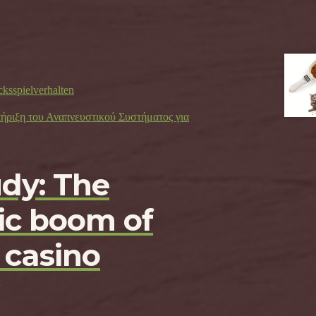
cksspielverhalten
τήριξη του Αναπνευστικού Συστήματος για
udy: The
c boom of
 casino