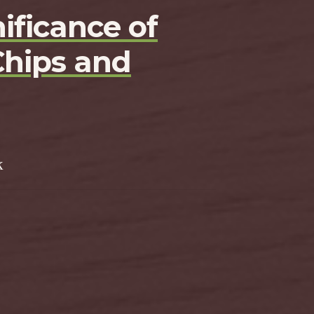
ificance of
Chips and
k