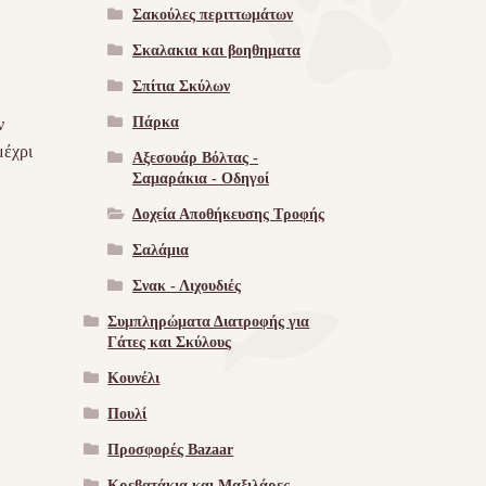
Σακούλες περιττωμάτων
Σκαλακια και βοηθηματα
Σπίτια Σκύλων
Πάρκα
ν
μέχρι
Αξεσουάρ Βόλτας -
Σαμαράκια - Οδηγοί
Δοχεία Αποθήκευσης Τροφής
Σαλάμια
Σνακ - Λιχουδιές
Συμπληρώματα Διατροφής για
Γάτες και Σκύλους
Κουνέλι
Πουλί
Προσφορές Bazaar
Κρεβατάκια και Μαξιλάρες