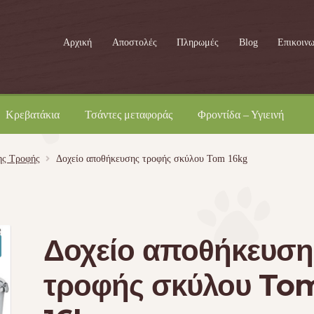
Αρχική
Αποστολές
Πληρωμές
Blog
Επικοινω
Κρεβατάκια
Τσάντες μεταφοράς
Φροντίδα – Υγιεινή
ης Τροφής
Δοχείο αποθήκευσης τροφής σκύλου Tom 16kg
Δοχείο αποθήκευση
τροφής σκύλου To