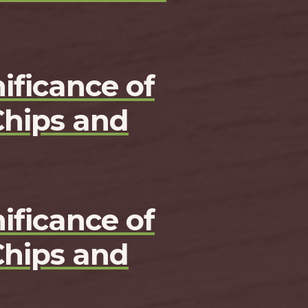
ificance of
Chips and
ificance of
Chips and