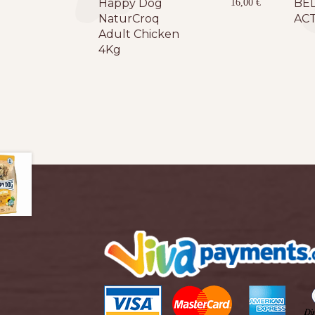
Happy Dog
BE
16,00
€
NaturCroq
ACT
Adult Chicken
4Kg