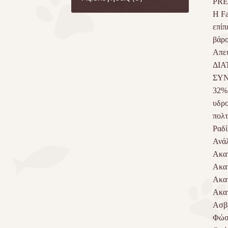
PR
Η Fa
επίπ
βάρο
Απευ
ΔΙΑ
ΣΥ
32% 
υδρο
πολτ
Ραδί
Ανά
Ακατ
Ακατ
Ακατ
Ακατ
Ασβέ
Φώσ