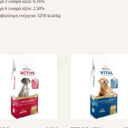
α 3 λιπαρά οξέα: 0,16%
α 6 λιπαρά οξέα: 2,30%
βολίσιμη ενέργεια: 3250 kcal/kg