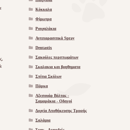
α
Κόκκαλα
Φίμωτρα
Ρουχαλάκια
Αντιπαρασιτικά Spray
Dentastix
Σακούλες περιττωμάτων
ς,
&
Σκαλακια και βοηθηματα
Σπίτια Σκύλων
Πάρκα
Αξεσουάρ Βόλτας -
Σαμαράκια - Οδηγοί
Δοχεία Αποθήκευσης Τροφής
Σαλάμια
Σνακ - Λιχουδιές