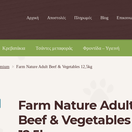
Αρχική
Αποστολές
Πληρωμές
Blog
Επικοινω
Κρεβατάκια
Τσάντες μεταφοράς
Φροντίδα – Υγιεινή
emium
Farm Nature Adult Beef & Vegetables 12,5kg
Farm Nature Adul
Beef & Vegetables