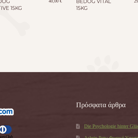
DOG
BEDOG VITAL
40,00
€
2
IVE 15KG
15KG
Πρόσφατα άρθρα
Die Psychologie hinter Glü
Asbrip Pets: Φυσική Υποσ