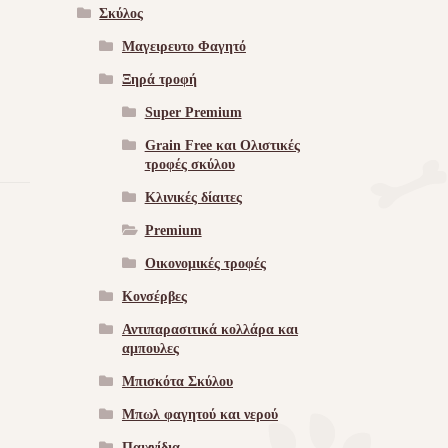
Σκύλος
Μαγειρευτο Φαγητό
Ξηρά τροφή
Super Premium
Grain Free και Ολιστικές
τροφές σκύλου
Κλινικές δίαιτες
Premium
Οικονομικές τροφές
Κονσέρβες
Αντιπαρασιτικά κολλάρα και
αμπουλες
Μπισκότα Σκύλου
Μπωλ φαγητού και νερού
Παιχνίδια