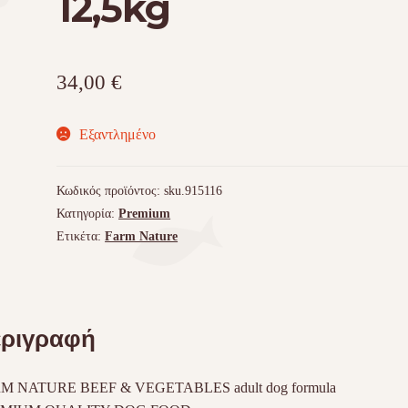
12,5kg
34,00
€
Εξαντλημένο
Κωδικός προϊόντος:
sku.915116
Κατηγορία:
Premium
Ετικέτα:
Farm Nature
ριγραφή
RM
NATURE
BEEF
&
VEGETABLES
adult dog formula