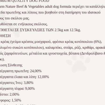
EMIUM
QUALITY
DOG
FOOD
rm Nature Beef & Vegetables adult dog formula περιέχει τα κατάλληλ
εδα πρωτεΐνης και λίπους που βοηθούν στη διατήρηση του ιδανικού
υς του σκύλου μας.
θύνεται σε ενήλικους σκύλους.
ΤΙΘΕΤΑΙ ΣΕ ΣΥΣΚΕΥΑΣΙΕΣ ΤΩΝ 2.5kg και 12.5kg.
ΝΘΕΣΗ
κρέας (γεύμα κρέατος μοσχαριού, φρέσκο κρέας κοτόπουλου (6%),
λυμένο συκώτι κοτόπουλου), καλαμπόκι, σιτάρι, ρύζι, κριθάρι, αρακά
ός ζαχαρότευτλων, μέταλλα και ιχνοστοιχεία, βότανα (Δενδρολίβανο 
κι).
λυση Σύνθεσης
έργαστη πρωτεΐνη: 24,00%
έργαστα έλαια και λίπη: 12,00%
έργαστες Ίνες: 3,80%
έργαστη τέφρα: 9,00%
στιο: 2,00%
φορος: 1,50%