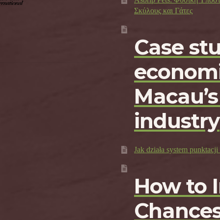
Σκύλους και Γάτες
Case st
economi
Macau’s
industry
Jak działa system punktac
How to 
Chances