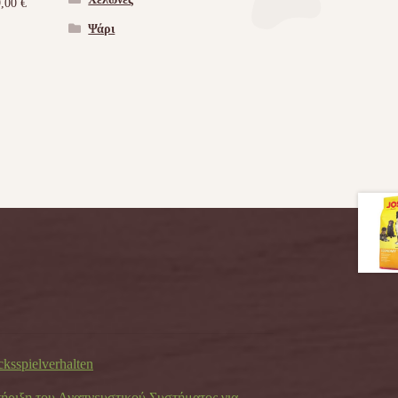
9,00
€
Ψάρι
cksspielverhalten
τήριξη του Αναπνευστικού Συστήματος για