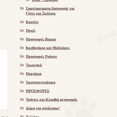
Συμπληρώματα Διατροφής για
Γάτες και Σκύλους
Κουνέλι
Πουλί
Προσφορές Bazaar
Κρεβατάκια και Μαξιλάρες
Προσφορές Ρούχων
Τρωκτικά
Πορτάκια
Χριστουγεννιάτικα
ΠΡΟΣΦΟΡΕΣ
Τσάντες και Κλουβιά μεταφοράς
Δώρα για φιλόζωους!
Χελώνες