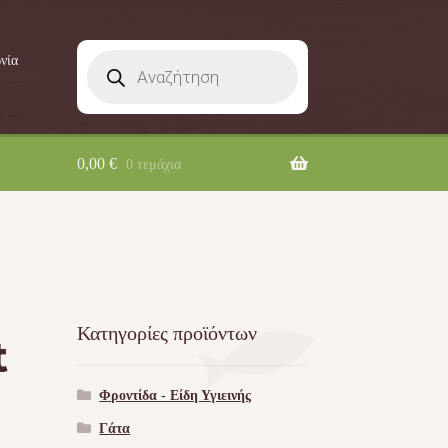
Products
νία
search
0,00
€
0 τεμάχια
Κατηγορίες προϊόντων
t
Φροντίδα - Είδη Υγιεινής
Γάτα