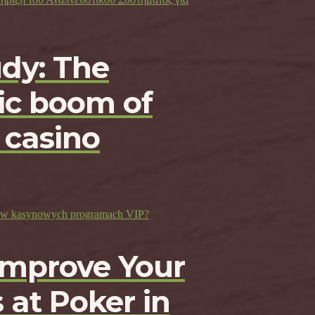
udy: The
c boom of
 casino
ji w kasynowych programach VIP?
Improve Your
 at Poker in