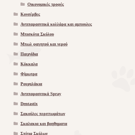
Οικονομικές τροφές
Κονσέρβες
Αντιπαρασιτικά κολλάρα και αμπουλες
Μπισκότα Σκύλου
Μπωλ φαγητού και νερού
Παιχνίδια
Κόκκαλα
Φίμωτρα
Ρουχαλάκια
Αντιπαρασιτικά Spray
Dentastix
Σακούλες περιττωμάτων
Σκαλακια και βοηθηματα
Σπίτια Σκύλων