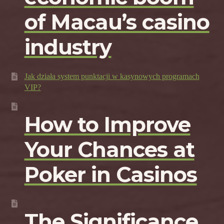
of Macau’s casino
industry
Jak działa system punktacji w kasynowych programach
VIP?
How to Improve
Your Chances at
Poker in Casinos
The Significance