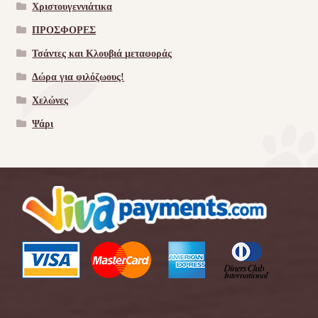
Χριστουγεννιάτικα
ΠΡΟΣΦΟΡΕΣ
Τσάντες και Κλουβιά μεταφοράς
Δώρα για φιλόζωους!
Χελώνες
Ψάρι