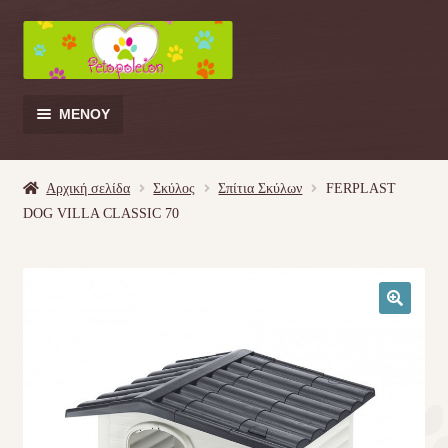
Απευθείας
Μετάβαση
μετάβαση
σε
στην
περιεχόμενο
πλοήγηση
ΜΕΝΟΎ
Products
search
Αρχική σελίδα
Σκύλος
Σπίτια Σκύλων
FERPLAST
DOG VILLA CLASSIC 70
Γάτα
Σκύλος
🔍
Κουνέλι
Πουλί
Κρεβατάκια