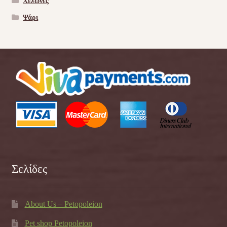
Χελώνες
Ψάρι
Σελίδες
About Us – Petopoleion
Pet shop Petopoleion