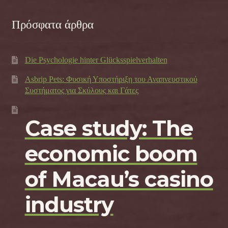
Πρόσφατα άρθρα
Die Psychologie hinter Glücksspielverhalten
Asbrip Pets: Φυσική Υποστήριξη του Αναπνευστικού
Συστήματος για Σκύλους και Γάτες
Case study: The
economic boom
of Macau’s casino
industry