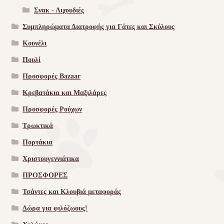
Σνακ - Λιχουδιές
Συμπληρώματα Διατροφής για Γάτες και Σκύλους
Κουνέλι
Πουλί
Προσφορές Bazaar
Κρεβατάκια και Μαξιλάρες
Προσφορές Ρούχων
Τρωκτικά
Πορτάκια
Χριστουγεννιάτικα
ΠΡΟΣΦΟΡΕΣ
Τσάντες και Κλουβιά μεταφοράς
Δώρα για φιλόζωους!