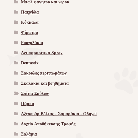
Μπωλ φαγητού και νερού
Παιχνίδια
Κόκκαλα
Φίμωτρα
Ρουχαλάκια
Αντιπαρασιτικά Spray
Dentastix
Σακούλες περιττωμάτων
Σκαλακια και βοηθηματα
Σπίτια Σκύλων
Πάρκα
Αξεσουάρ Βόλτας - Σαμαράκια - Οδηγοί
Δοχεία Αποθήκευσης Τροφής
Σαλάμια