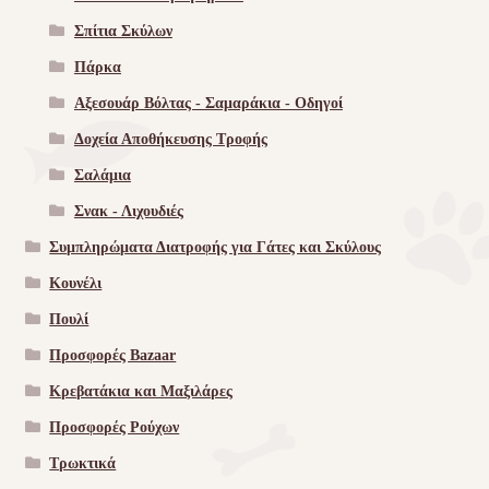
Σπίτια Σκύλων
Πάρκα
Αξεσουάρ Βόλτας - Σαμαράκια - Οδηγοί
Δοχεία Αποθήκευσης Τροφής
Σαλάμια
Σνακ - Λιχουδιές
Συμπληρώματα Διατροφής για Γάτες και Σκύλους
Κουνέλι
Πουλί
Προσφορές Bazaar
Κρεβατάκια και Μαξιλάρες
Προσφορές Ρούχων
Τρωκτικά