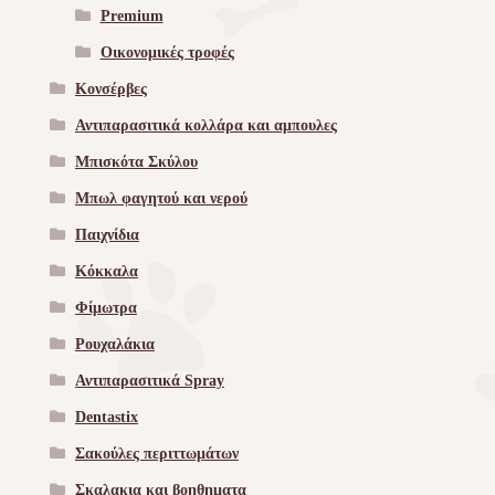
Premium
Οικονομικές τροφές
Κονσέρβες
Αντιπαρασιτικά κολλάρα και αμπουλες
Μπισκότα Σκύλου
Μπωλ φαγητού και νερού
Παιχνίδια
Κόκκαλα
Φίμωτρα
Ρουχαλάκια
Αντιπαρασιτικά Spray
Dentastix
Σακούλες περιττωμάτων
Σκαλακια και βοηθηματα