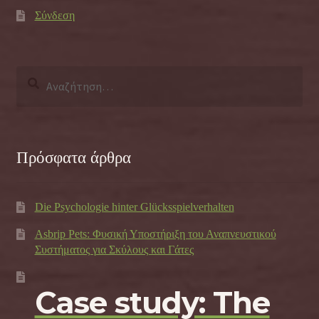
Σύνδεση
Αναζήτηση
για:
Πρόσφατα άρθρα
Die Psychologie hinter Glücksspielverhalten
Asbrip Pets: Φυσική Υποστήριξη του Αναπνευστικού
Συστήματος για Σκύλους και Γάτες
Case study: The