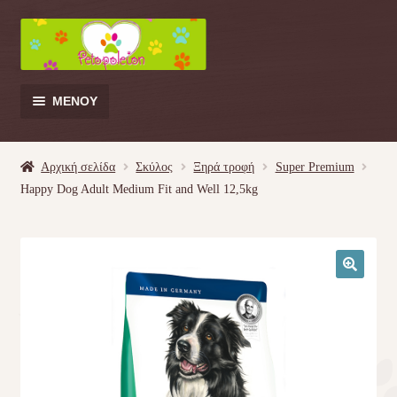
Απευθείας
Μετάβαση
μετάβαση
σε
στην
περιεχόμενο
πλοήγηση
ΜΕΝΟΎ
Products
search
Αρχική σελίδα
Σκύλος
Ξηρά τροφή
Super Premium
Happy Dog Adult Medium Fit and Well 12,5kg
Γάτα
Σκύλος
🔍
Κουνέλι
Πουλί
Κρεβατάκια