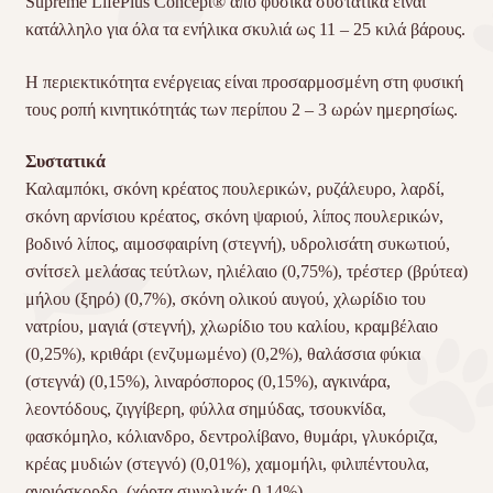
Supreme LifePlus Concept® από φυσικά συστατικά είναι
κατάλληλο για όλα τα ενήλικα σκυλιά ως 11 – 25 κιλά βάρους.
Η περιεκτικότητα ενέργειας είναι προσαρμοσμένη στη φυσική
τους ροπή κινητικότητάς των περίπου 2 – 3 ωρών ημερησίως.
Συστατικά
Καλαμπόκι, σκόνη κρέατος πουλερικών, ρυζάλευρο, λαρδί,
σκόνη αρνίσιου κρέατος, σκόνη ψαριού, λίπος πουλερικών,
βοδινό λίπος, αιμοσφαιρίνη (στεγνή), υδρολισάτη συκωτιού,
σνίτσελ μελάσας τεύτλων, ηλιέλαιο (0,75%), τρέστερ (βρύτεα)
μήλου (ξηρό) (0,7%), σκόνη ολικού αυγού, χλωρίδιο του
νατρίου, μαγιά (στεγνή), χλωρίδιο του καλίου, κραμβέλαιο
(0,25%), κριθάρι (ενζυμωμένο) (0,2%), θαλάσσια φύκια
(στεγνά) (0,15%), λιναρόσπορος (0,15%), αγκινάρα,
λεοντόδους, ζιγγίβερη, φύλλα σημύδας, τσουκνίδα,
φασκόμηλο, κόλιανδρο, δεντρολίβανο, θυμάρι, γλυκόριζα,
κρέας μυδιών (στεγνό) (0,01%), χαμομήλι, φιλιπέντουλα,
αγριόσκορδο. (χόρτα συνολικά: 0,14%)