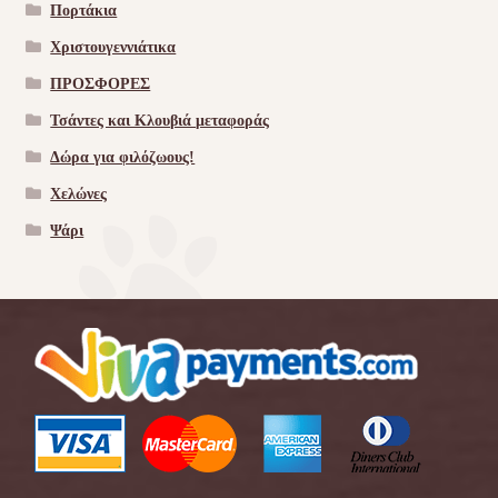
Πορτάκια
Χριστουγεννιάτικα
ΠΡΟΣΦΟΡΕΣ
Τσάντες και Κλουβιά μεταφοράς
Δώρα για φιλόζωους!
Χελώνες
Ψάρι