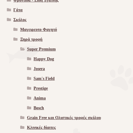
Φροντίδα - Είδη Υγιεινής
Γάτα
Σκύλος
Μαγειρευτο Φαγητό
Ξηρά τροφή
Super Premium
Happy Dog
Josera
Sam's Field
Prestige
Anima
Bosch
Grain Free και Ολιστικές τροφές σκύλου
Κλινικές δίαιτες