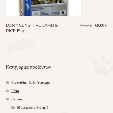
Bosch SENSITIVE LAMB &
Original
Η
74,00
€
68,00
€
RICE 15kg
price
τρέ
was:
τιμ
74,00 €.
είνα
68,
Κατηγορίες προϊόντων
Φροντίδα - Είδη Υγιεινής
Γάτα
Σκύλος
Μαγειρευτο Φαγητό