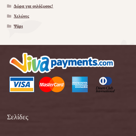
Δώρα για φιλόζωους!
Χελώνες
Ψάρι
Σελίδες