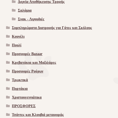
Δοχεία Αποθήκευσης Τροφής
Σαλάμια
Σνακ - Λιχουδιές
Συμπληρώματα Διατροφής για Γάτες και Σκύλους
Κουνέλι
Πουλί
Προσφορές Bazaar
Κρεβατάκια και Μαξιλάρες
Προσφορές Ρούχων
Τρωκτικά
Πορτάκια
Χριστουγεννιάτικα
ΠΡΟΣΦΟΡΕΣ
Τσάντες και Κλουβιά μεταφοράς