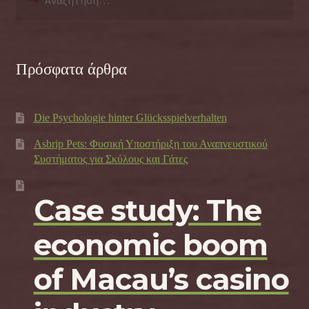
για:
Πρόσφατα άρθρα
Die Psychologie hinter Glücksspielverhalten
Asbrip Pets: Φυσική Υποστήριξη του Αναπνευστικού
Συστήματος για Σκύλους και Γάτες
Case study: The
economic boom
of Macau’s casino