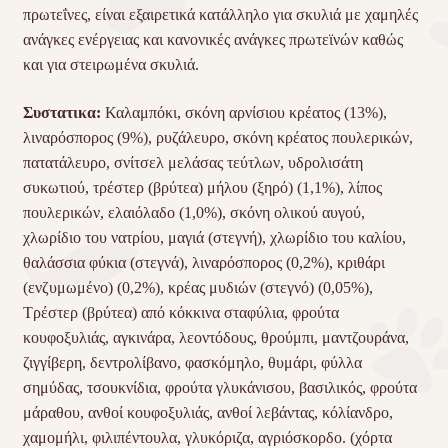
πρωτεΐνες, είναι εξαιρετικά κατάλληλο για σκυλιά με χαμηλές
ανάγκες ενέργειας και κανονικές ανάγκες πρωτεϊνών καθώς
και για στειρωμένα σκυλιά.
Συστατικα:
Καλαμπόκι, σκόνη αρνίσιου κρέατος (13%),
λιναρόσπορος (9%), ρυζάλευρο, σκόνη κρέατος πουλερικών,
πατατάλευρο, σνίτσελ μελάσας τεύτλων, υδρολισάτη
συκωτιού, τρέστερ (βρύτεα) μήλου (ξηρό) (1,1%), λίπος
πουλερικών, ελαιόλαδο (1,0%), σκόνη ολικού αυγού,
χλωρίδιο του νατρίου, μαγιά (στεγνή), χλωρίδιο του καλίου,
θαλάσσια φύκια (στεγνά), λιναρόσπορος (0,2%), κριθάρι
(ενζυμωμένο) (0,2%), κρέας μυδιών (στεγνό) (0,05%),
Τρέστερ (βρύτεα) από κόκκινα σταφύλια, φρούτα
κουφοξυλιάς, αγκινάρα, λεοντόδους, θρούμπι, μαντζουράνα,
ζιγγίβερη, δεντρολίβανο, φασκόμηλο, θυμάρι, φύλλα
σημύδας, τσουκνίδια, φρούτα γλυκάνισου, βασιλικός, φρούτα
μάραθου, ανθοί κουφοξυλιάς, ανθοί λεβάντας, κόλίανδρο,
χαμομήλι, φιλιπέντουλα, γλυκόριζα, αγριόσκορδο. (χόρτα