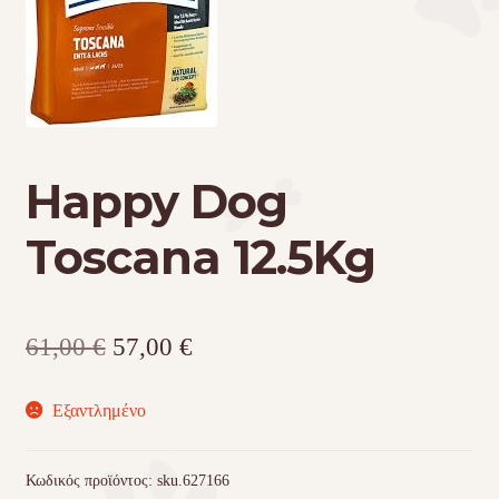
Τσάντες μεταφοράς
Επικοινωνία
Φροντίδα – Είδη Υγιεινής
Happy Dog
Toscana 12.5Kg
Original
Η
61,00
€
57,00
€
price
τρέχουσα
was:
τιμή
Εξαντλημένο
61,00 €.
είναι:
57,00 €.
Κωδικός προϊόντος:
sku.627166