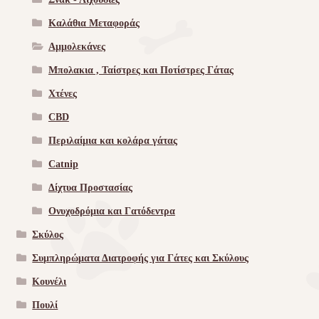
Καλάθια Μεταφοράς
Αμμολεκάνες
Μπολακια , Ταίστρες και Ποτίστρες Γάτας
Χτένες
CBD
Περιλαίμια και κολάρα γάτας
Catnip
Δίχτυα Προστασίας
Ονυχοδρόμια και Γατόδεντρα
Σκύλος
Συμπληρώματα Διατροφής για Γάτες και Σκύλους
Κουνέλι
Πουλί