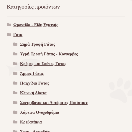
Κατηγορίες προϊόντων
Φροντίδα - Είδη Υγιεινής
Γάτα
Ξηρά Τροφή Γάτας
Υγρή Τροφή Γάτας - Kονσερβες
Κρέμες και Σούπες Γατας
Άμμος Γάτας
Παιχνίδια Γατας
Κλινική Δίαιτα
Συντριβάνια και Αυτόματες Ποτίστρες
Χάρτινα Ονυχοδρόμια
Κρεβατάκια
Σνακ - Λιχουδιές