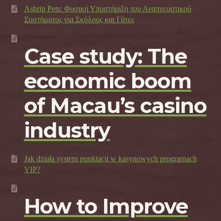
Asbrip Pets: Φυσική Υποστήριξη του Αναπνευστικού
Συστήματος για Σκύλους και Γάτες
Case study: The
economic boom
of Macau’s casino
industry
Jak działa system punktacji w kasynowych programach
VIP?
How to Improve