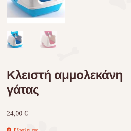
Τσάντες μεταφοράς
Επικοινωνία
Φροντίδα – Είδη Υγιεινής
Κλειστή αμμολεκάνη
γάτας
24,00
€
Εξαντλημένο