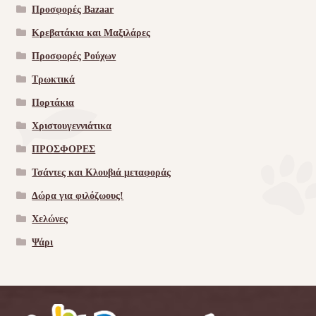
Προσφορές Bazaar
Κρεβατάκια και Μαξιλάρες
Προσφορές Ρούχων
Τρωκτικά
Πορτάκια
Χριστουγεννιάτικα
ΠΡΟΣΦΟΡΕΣ
Τσάντες και Κλουβιά μεταφοράς
Δώρα για φιλόζωους!
Χελώνες
Ψάρι