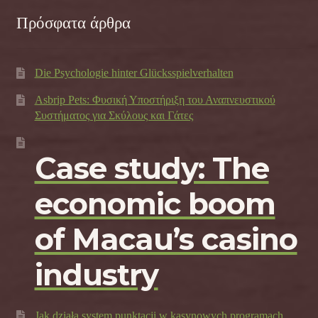
Πρόσφατα άρθρα
Die Psychologie hinter Glücksspielverhalten
Asbrip Pets: Φυσική Υποστήριξη του Αναπνευστικού
Συστήματος για Σκύλους και Γάτες
Case study: The
economic boom
of Macau’s casino
industry
Jak działa system punktacji w kasynowych programach