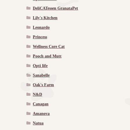
DeliCATessen GranataPet
Lily's Kitchen
Leonardo
Princess
Wellness Core Cat
Pooch and Mutt
Opti life
Sanabelle
Oak's Farm
N&D
Canagan
Amanova
Natua