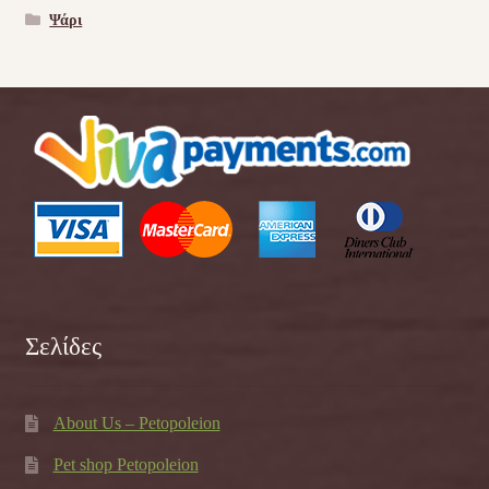
Ψάρι
Σελίδες
About Us – Petopoleion
Pet shop Petopoleion