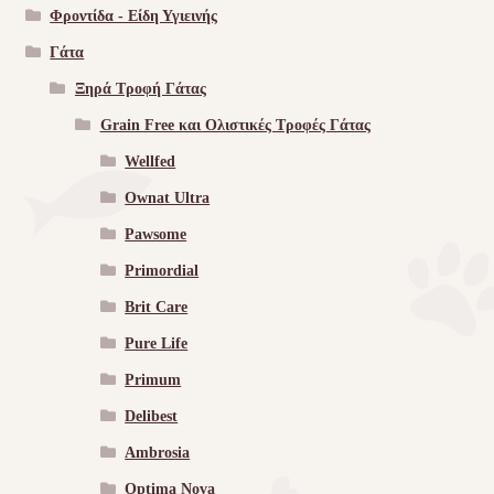
Φροντίδα - Είδη Υγιεινής
Γάτα
Ξηρά Τροφή Γάτας
Grain Free και Ολιστικές Τροφές Γάτας
Wellfed
Ownat Ultra
Pawsome
Primordial
Brit Care
Pure Life
Primum
Delibest
Ambrosia
Optima Nova