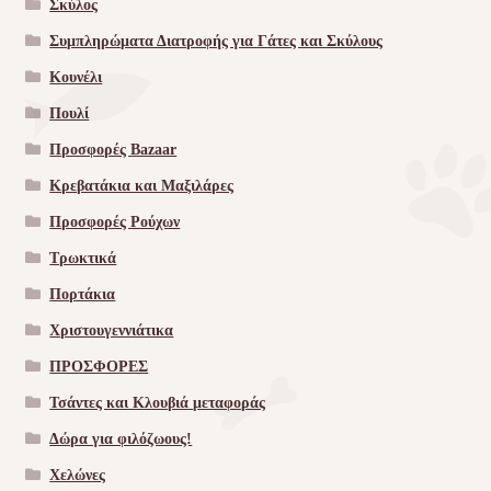
Σκύλος
Συμπληρώματα Διατροφής για Γάτες και Σκύλους
Κουνέλι
Πουλί
Προσφορές Bazaar
Κρεβατάκια και Μαξιλάρες
Προσφορές Ρούχων
Τρωκτικά
Πορτάκια
Χριστουγεννιάτικα
ΠΡΟΣΦΟΡΕΣ
Τσάντες και Κλουβιά μεταφοράς
Δώρα για φιλόζωους!
Χελώνες