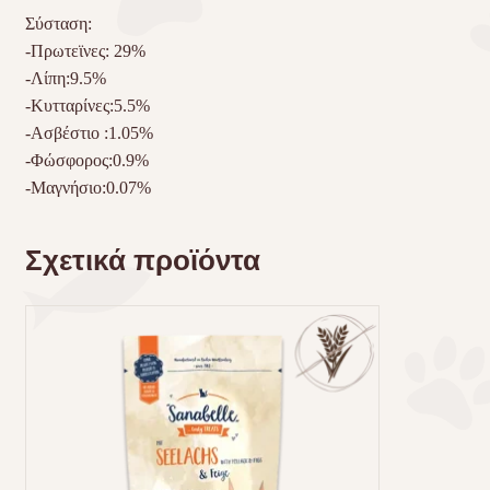
Σύσταση:
-Πρωτεϊνες: 29%
-Λίπη:9.5%
-Κυτταρίνες:5.5%
-Ασβέστιο :1.05%
-Φώσφορος:0.9%
-Μαγνήσιο:0.07%
Σχετικά προϊόντα