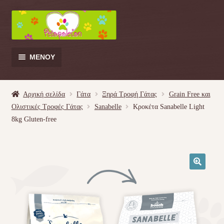
Απευθείας
Μετάβαση
μετάβαση
σε
στην
περιεχόμενο
πλοήγηση
ΜΕΝΟΎ
Products
search
Αρχική σελίδα
Γάτα
Ξηρά Τροφή Γάτας
Grain Free και
Ολιστικές Τροφές Γάτας
Sanabelle
Κροκέτα Sanabelle Light
Γάτα
8kg Gluten-free
Σκύλος
Κουνέλι
🔍
Πουλί
Κρεβατάκια