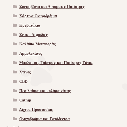
Συντριβάνια και Αυτόματες Ποτίστρες
Χάρτινα Ονυχοδρόμια
Κρεβατάκια
Σνακ - Λιχουδιές
Καλάθια Μεταφοράς
Αμμολεκάνες
Μπολακια , Ταίστρες και Ποτίστρες Γάτας
Χτένες
CBD
Περιλαίμια και κολάρα γάτας
Catnip
Δίχτυα Προστασίας
Ονυχοδρόμια και Γατόδεντρα