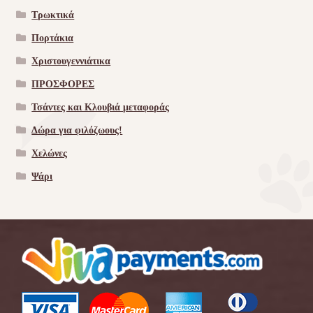
Τρωκτικά
Πορτάκια
Χριστουγεννιάτικα
ΠΡΟΣΦΟΡΕΣ
Τσάντες και Κλουβιά μεταφοράς
Δώρα για φιλόζωους!
Χελώνες
Ψάρι