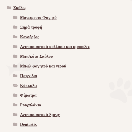
Σκύλος
Μαγειρευτο Φαγητό
Ξηρά τροφή
Κονσέρβες
Αντιπαρασιτικά κολλάρα και αμπουλες
Μπισκότα Σκύλου
Μπωλ φαγητού και νερού
Παιχνίδια
Κόκκαλα
Φίμωτρα
Ρουχαλάκια
Αντιπαρασιτικά Spray
Dentastix