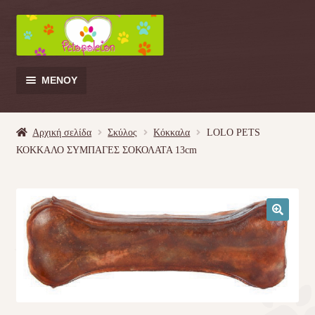
Απευθείας
Μετάβαση
μετάβαση
σε
στην
περιεχόμενο
πλοήγηση
ΜΕΝΟΎ
Products
search
Αρχική σελίδα
Σκύλος
Κόκκαλα
LOLO PETS
ΚΟΚΚΑΛΟ ΣΥΜΠΑΓΕΣ ΣΟΚΟΛΑΤΑ 13cm
Γάτα
Σκύλος
🔍
Κουνέλι
Πουλί
Κρεβατάκια