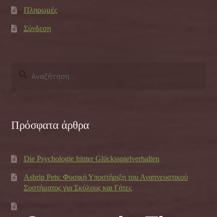
Πληρωμές
Σύνδεση
Αναζήτηση
για:
Πρόσφατα άρθρα
Die Psychologie hinter Glücksspielverhalten
Asbrip Pets: Φυσική Υποστήριξη του Αναπνευστικού
Συστήματος για Σκύλους και Γάτες