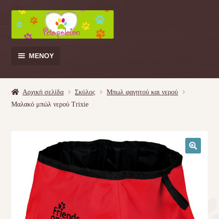
Απευθείας
Μετάβαση
μετάβαση
σε
στην
περιεχόμενο
πλοήγηση
ΜΕΝΟΎ
Products
search
Αρχική σελίδα
Σκύλος
Μπωλ φαγητού και νερού
Μαλακό μπώλ νερού Trixie
Γάτα
Σκύλος
🔍
Κουνέλι
Πουλί
Κρεβατάκια