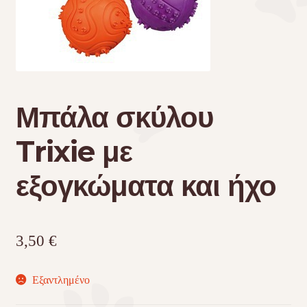
Τσάντες μεταφοράς
Επικοινωνία
Μπάλα σκύλου
Φροντίδα – Είδη Υγιεινής
Trixie με
εξογκώματα και ήχο
3,50
€
Εξαντλημένο