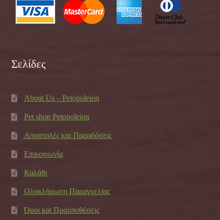
Σελίδες
About Us – Petopoleion
Pet shop Petopoleion
Αποστολές και Παραδόσεις
Επικοινωνία
Καλάθι
Ολοκλήρωση Παραγγελίας
Όροι και Προϋποθέσεις