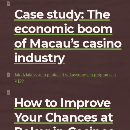
Case study: The
economic boom
of Macau’s casino
industry
Jak działa system punktacji w kasynowych programach
VIP?
How to Improve
Your Chances at