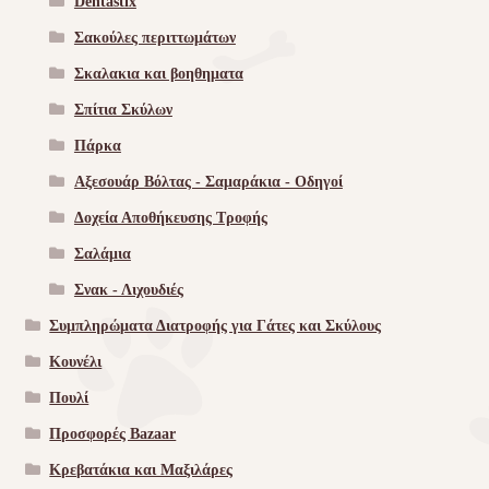
Dentastix
Σακούλες περιττωμάτων
Σκαλακια και βοηθηματα
Σπίτια Σκύλων
Πάρκα
Αξεσουάρ Βόλτας - Σαμαράκια - Οδηγοί
Δοχεία Αποθήκευσης Τροφής
Σαλάμια
Σνακ - Λιχουδιές
Συμπληρώματα Διατροφής για Γάτες και Σκύλους
Κουνέλι
Πουλί
Προσφορές Bazaar
Κρεβατάκια και Μαξιλάρες