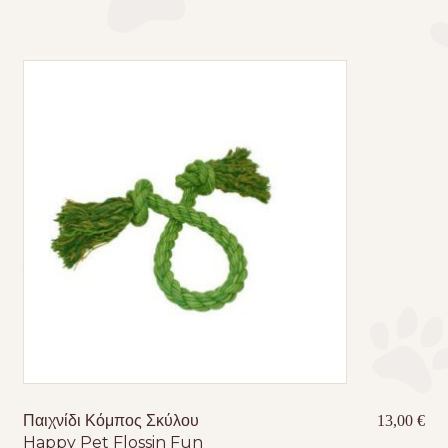
Παιχνίδι Κόμπος Σκύλου
13,00
€
Happy Pet Flossin Fun