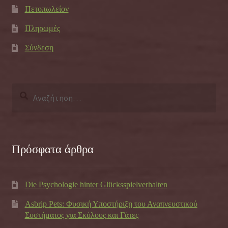
Πετοπωλείον
Πληρωμές
Σύνδεση
Αναζήτηση
για:
Πρόσφατα άρθρα
Die Psychologie hinter Glücksspielverhalten
Asbrip Pets: Φυσική Υποστήριξη του Αναπνευστικού
Συστήματος για Σκύλους και Γάτες