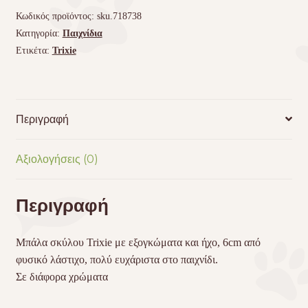
Κωδικός προϊόντος:
sku.718738
Κατηγορία:
Παιχνίδια
Ετικέτα:
Trixie
Περιγραφή
Αξιολογήσεις (0)
Περιγραφή
Μπάλα σκύλου Trixie με εξογκώματα και ήχο, 6cm από
φυσικό λάστιχο, πολύ ευχάριστα στο παιχνίδι.
Σε διάφορα χρώματα