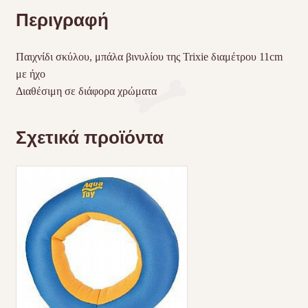
Περιγραφή
Παιχνίδι σκύλου, μπάλα βινυλίου της Trixie διαμέτρου 11cm
με ήχο
Διαθέσιμη σε διάφορα χρώματα
Σχετικά προϊόντα