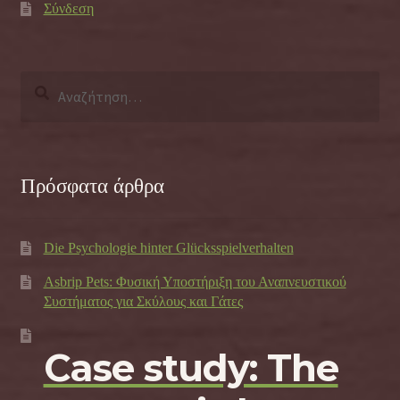
Σύνδεση
Αναζήτηση
για:
Πρόσφατα άρθρα
Die Psychologie hinter Glücksspielverhalten
Asbrip Pets: Φυσική Υποστήριξη του Αναπνευστικού
Συστήματος για Σκύλους και Γάτες
Case study: The