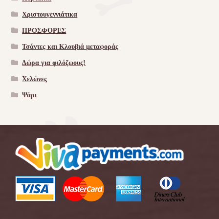
Χριστουγεννιάτικα
ΠΡΟΣΦΟΡΕΣ
Τσάντες και Κλουβιά μεταφοράς
Δώρα για φιλόζωους!
Χελώνες
Ψάρι