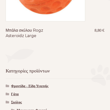
Μπάλα σκύλου Rogz
8,80
€
Asteroidz Large
Κατηγορίες προϊόντων
Φροντίδα - Είδη Υγιεινής
Γάτα
Σκύλος