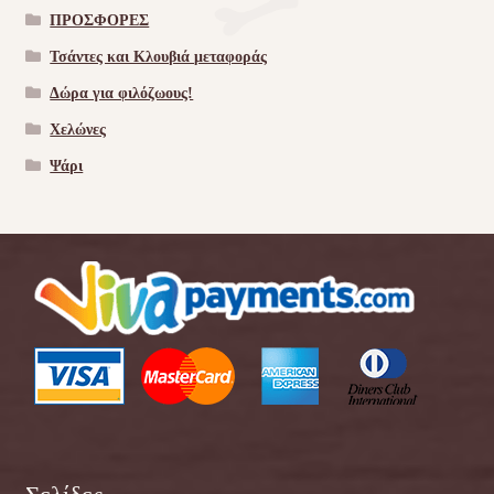
ΠΡΟΣΦΟΡΕΣ
Τσάντες και Κλουβιά μεταφοράς
Δώρα για φιλόζωους!
Χελώνες
Ψάρι