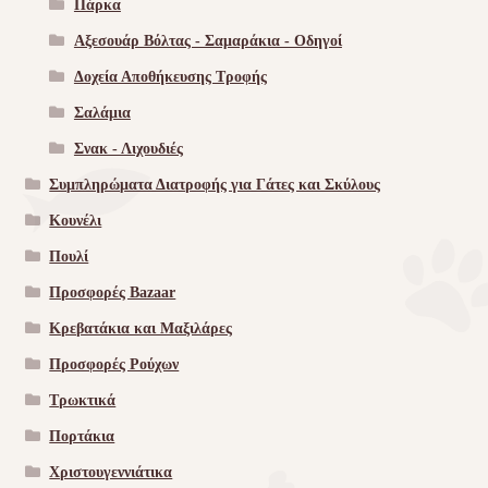
Πάρκα
Αξεσουάρ Βόλτας - Σαμαράκια - Οδηγοί
Δοχεία Αποθήκευσης Τροφής
Σαλάμια
Σνακ - Λιχουδιές
Συμπληρώματα Διατροφής για Γάτες και Σκύλους
Κουνέλι
Πουλί
Προσφορές Bazaar
Κρεβατάκια και Μαξιλάρες
Προσφορές Ρούχων
Τρωκτικά
Πορτάκια
Χριστουγεννιάτικα