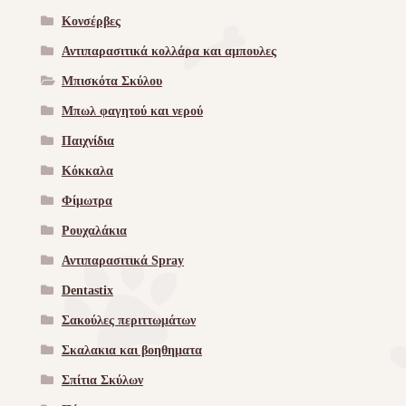
Κονσέρβες
Αντιπαρασιτικά κολλάρα και αμπουλες
Μπισκότα Σκύλου
Μπωλ φαγητού και νερού
Παιχνίδια
Κόκκαλα
Φίμωτρα
Ρουχαλάκια
Αντιπαρασιτικά Spray
Dentastix
Σακούλες περιττωμάτων
Σκαλακια και βοηθηματα
Σπίτια Σκύλων