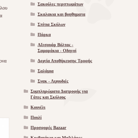
Σακούλες περιττωμάτων
ύλου
Σκαλακια και βοηθηματα
να
Σπίτια Σκύλων
Πάρκα
Αξεσουάρ Βόλτας -
Σαμαράκια - Οδηγοί
ρονα
Δοχεία Αποθήκευσης Τροφής
Σαλάμια
Σνακ - Λιχουδιές
Συμπληρώματα Διατροφής για
Γάτες και Σκύλους
Κουνέλι
Πουλί
Προσφορές Bazaar
Κρεβατάκια και Μαξιλάρες