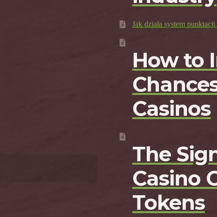
Jak działa system punktac
How to 
Chances
Casinos
The Sign
Casino 
Tokens