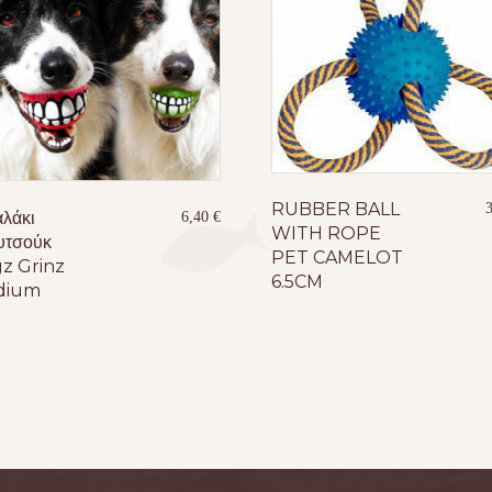
RUBBER BALL
λάκι
6,40
€
WITH ROPE
υτσούκ
PET CAMELOT
z Grinz
6.5CM
dium