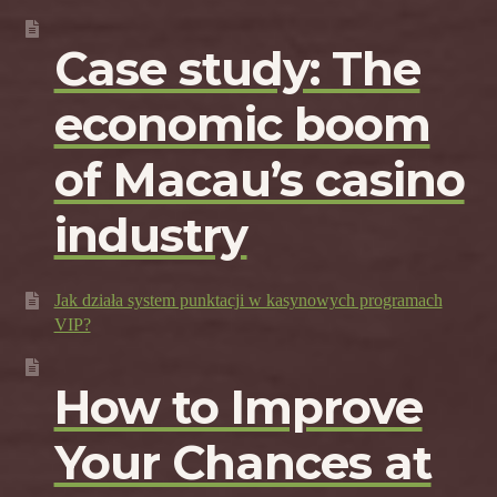
Case study: The
economic boom
of Macau’s casino
industry
Jak działa system punktacji w kasynowych programach
VIP?
How to Improve
Your Chances at