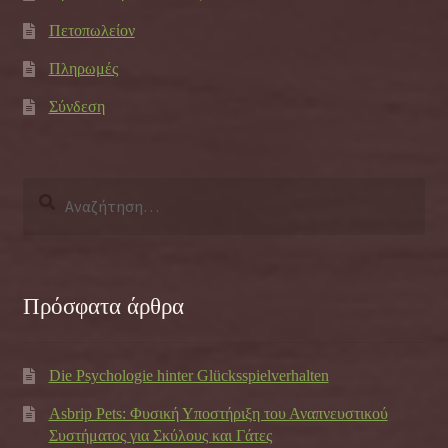
Πετοπωλείον
Πληρωμές
Σύνδεση
Αναζήτηση
για:
Πρόσφατα άρθρα
Die Psychologie hinter Glücksspielverhalten
Asbrip Pets: Φυσική Υποστήριξη του Αναπνευστικού
Συστήματος για Σκύλους και Γάτες