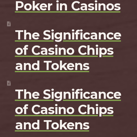
Poker in Casinos
The Significance
of Casino Chips
and Tokens
The Significance
of Casino Chips
and Tokens