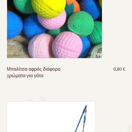
Μπαλίτσα αφρός διάφορα
0,80
€
χρώματα για γάτα