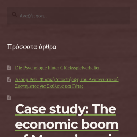
Αναζήτηση
για:
Πρόσφατα άρθρα
Die Psychologie hinter Glücksspielverhalten
Asbrip Pets: Φυσική Υποστήριξη του Αναπνευστικού
Συστήματος για Σκύλους και Γάτες
Case study: The
economic boom