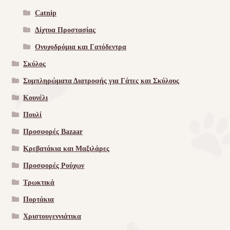
Catnip
Δίχτυα Προστασίας
Ονυχοδρόμια και Γατόδεντρα
Σκύλος
Συμπληρώματα Διατροφής για Γάτες και Σκύλους
Κουνέλι
Πουλί
Προσφορές Bazaar
Κρεβατάκια και Μαξιλάρες
Προσφορές Ρούχων
Τρωκτικά
Πορτάκια
Χριστουγεννιάτικα