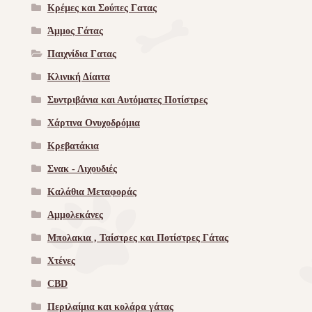
Κρέμες και Σούπες Γατας
Άμμος Γάτας
Παιχνίδια Γατας
Κλινική Δίαιτα
Συντριβάνια και Αυτόματες Ποτίστρες
Χάρτινα Ονυχοδρόμια
Κρεβατάκια
Σνακ - Λιχουδιές
Καλάθια Μεταφοράς
Αμμολεκάνες
Μπολακια , Ταίστρες και Ποτίστρες Γάτας
Χτένες
CBD
Περιλαίμια και κολάρα γάτας