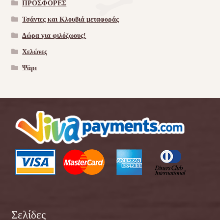
ΠΡΟΣΦΟΡΕΣ
Τσάντες και Κλουβιά μεταφοράς
Δώρα για φιλόζωους!
Χελώνες
Ψάρι
Σελίδες