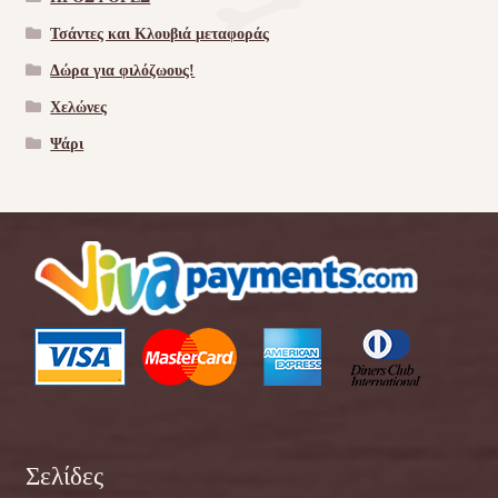
Τσάντες και Κλουβιά μεταφοράς
Δώρα για φιλόζωους!
Χελώνες
Ψάρι
Σελίδες