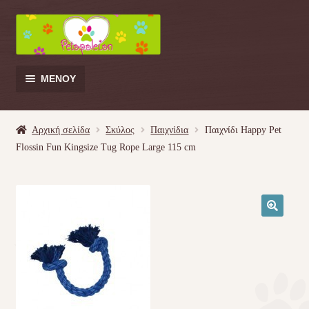
Απευθείας
Μετάβαση
μετάβαση
σε
στην
περιεχόμενο
πλοήγηση
ΜΕΝΟΎ
Products
search
Αρχική σελίδα
Σκύλος
Παιχνίδια
Παιχνίδι Happy Pet
Flossin Fun Kingsize Tug Rope Large 115 cm
Γάτα
Σκύλος
🔍
Κουνέλι
Πουλί
Κρεβατάκια