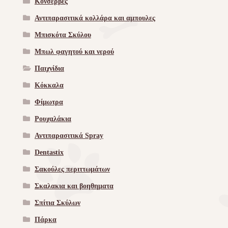
Κονσέρβες
Αντιπαρασιτικά κολλάρα και αμπουλες
Μπισκότα Σκύλου
Μπωλ φαγητού και νερού
Παιχνίδια
Κόκκαλα
Φίμωτρα
Ρουχαλάκια
Αντιπαρασιτικά Spray
Dentastix
Σακούλες περιττωμάτων
Σκαλακια και βοηθηματα
Σπίτια Σκύλων
Πάρκα