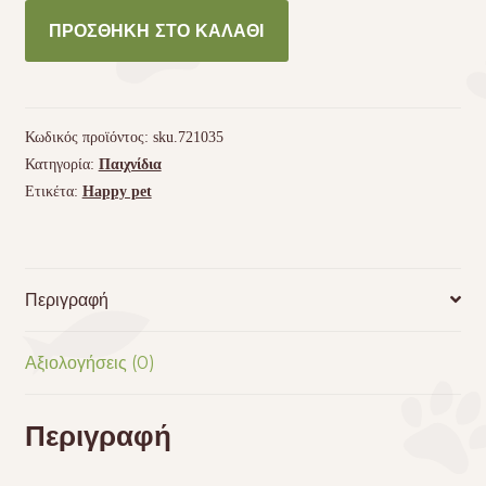
Παιχνίδι
ΠΡΟΣΘΉΚΗ ΣΤΟ ΚΑΛΆΘΙ
Happy
Pet
Flossin
Fun
Κωδικός προϊόντος:
sku.721035
Kingsize
Κατηγορία:
Παιχνίδια
Tug
Ετικέτα:
Happy pet
Rope
Large
115
cm
Περιγραφή
ποσότητα
Αξιολογήσεις (0)
Περιγραφή