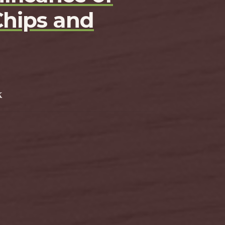
Chips and
k