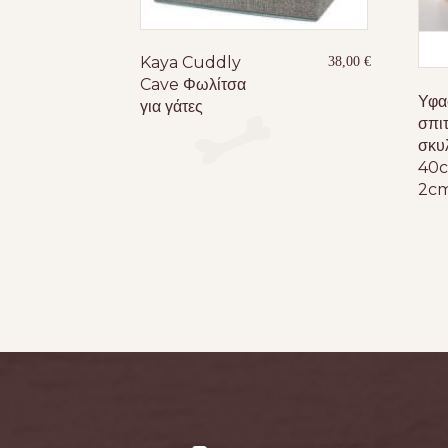
Kaya Cuddly
38,00
€
Cave Φωλίτσα
Υφα
για γάτες
σπιτ
σκυ
40
2c