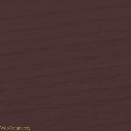
ο WooCommerce
.