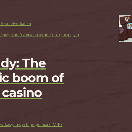
cksspielverhalten
τήριξη του Αναπνευστικού Συστήματος για
udy: The
c boom of
 casino
ji w kasynowych programach VIP?