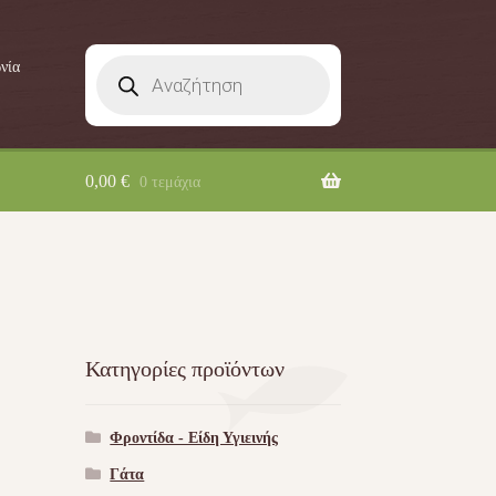
Products
νία
search
0,00
€
0 τεμάχια
Κατηγορίες προϊόντων
Φροντίδα - Είδη Υγιεινής
Γάτα