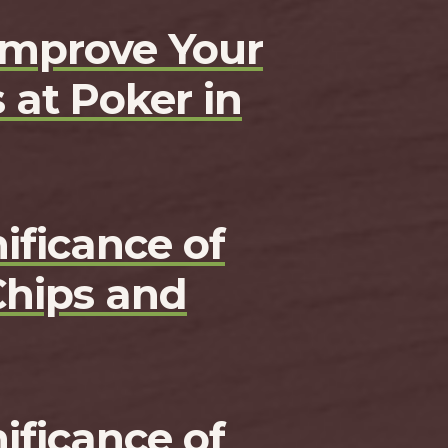
Improve Your
 at Poker in
ificance of
Chips and
ificance of