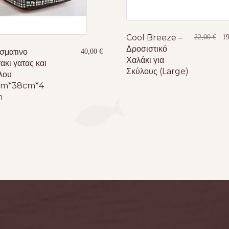
Cool Breeze –
Ori
22,00
€
1
pri
Δροσιστικό
σματινο
40,00
€
was
Χαλάκι για
ακι γατας και
22,
Σκύλους (Large)
λου
cm*38cm*4
m