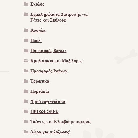
Σκύλος
Συμπληρώματα Διατροφής για
Γάτες και Σκύλους
Κουνέλι
Πουλί
Προσφορές Bazaar
Κρεβατάκια και Μαξιλάρες
Προσφορές Ρούχων
Τρωκτικά
Πορτάκια
Χριστουγεννιάτικα
ΠΡΟΣΦΟΡΕΣ
Τσάντες και Κλουβιά μεταφοράς
Δώρα για φιλόζωους!