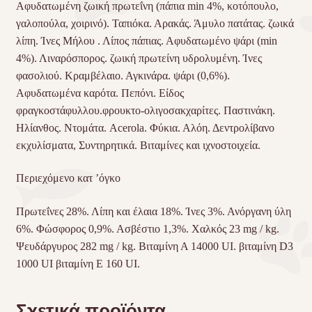
Αφυδατωμένη ζωική πρωτεΐνη (πάπια min 4%, κοτόπουλο,
γαλοπούλα, χοιρινό). Ταπιόκα. Αρακάς. Άμυλο πατάτας. ζωικά
λίπη. Ίνες Μήλου . Λίπος πάπιας. Αφυδατωμένο ψάρι (min
4%). Λιναρόσπορος. ζωική πρωτείνη υδρολυμένη. Ίνες
φασολιού. Κραμβέλαιο. Αγκινάρα. ψάρι (0,6%).
Αφυδατωμένα καρότα. Πεπόνι. Είδος
φραγκοστάφυλλου.φρουκτο-ολιγοσακχαρίτες. Παστινάκη.
Ηλίανθος. Ντομάτα. Acerola. Φύκια. Αλόη. Δεντρολίβανο
εκχυλίσματα, Συντηρητικά. Βιταμίνες και ιχνοστοιχεία.
Περιεχόμενο κατ ’όγκο
Πρωτεΐνες 28%. Λίπη και έλαια 18%. Ίνες 3%. Ανόργανη ύλη
6%. Φώσφορος 0,9%. Ασβέστιο 1,3%. Χαλκός 23 mg / kg.
Ψευδάργυρος 282 mg / kg. Βιταμίνη Α 14000 UI. βιταμίνη D3
1000 UI βιταμίνη Ε 160 UI.
Σχετικά προϊόντα