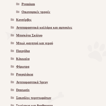
Premium
Οικονομικές τροφές
Κονσέρβες
Αντιπαρασιτικά κολλάρα και αμπουλες
Μπισκότα Σκύλου
Μπωλ φαγητού και νερού
Παιχνίδια
Κόκκαλα
Φίμωτρα
Ρουχαλάκια
Αντιπαρασιτικά Spray
Dentastix
Σακούλες περιττωμάτων
Σκαλακια και βοηθηματα