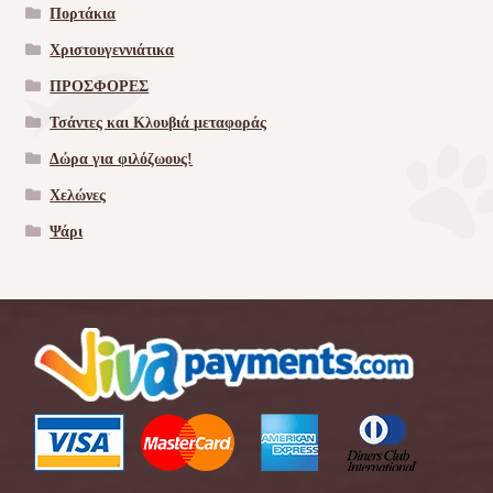
Πορτάκια
Χριστουγεννιάτικα
ΠΡΟΣΦΟΡΕΣ
Τσάντες και Κλουβιά μεταφοράς
Δώρα για φιλόζωους!
Χελώνες
Ψάρι