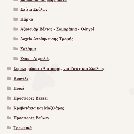
Σπίτια Σκύλων
Πάρκα
Αξεσουάρ Βόλτας - Σαμαράκια - Οδηγοί
Δοχεία Αποθήκευσης Τροφής
Σαλάμια
Σνακ - Λιχουδιές
Συμπληρώματα Διατροφής για Γάτες και Σκύλους
Κουνέλι
Πουλί
Προσφορές Bazaar
Κρεβατάκια και Μαξιλάρες
Προσφορές Ρούχων
Τρωκτικά