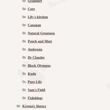
Grandorf
Core
Lily's kitchen
Canagan
Natural Greatness
Pooch and Mutt
Ambrosia
Dr Clauder
Black Olympus
Kudo
Pure Life
Sam's Field
Fish4dogs
Κλινικές δίαιτες