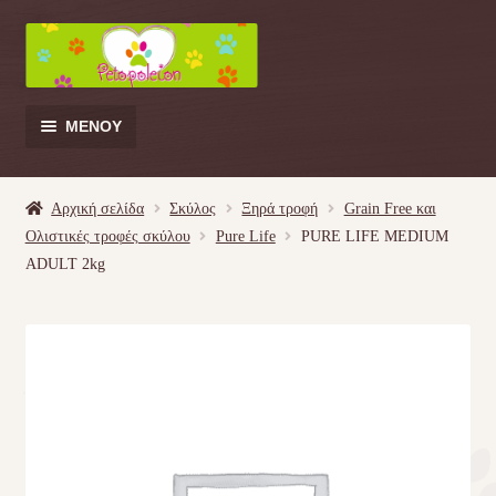
Απευθείας
Μετάβαση
μετάβαση
σε
στην
περιεχόμενο
πλοήγηση
ΜΕΝΟΎ
Products
search
Αρχική σελίδα
Σκύλος
Ξηρά τροφή
Grain Free και
Ολιστικές τροφές σκύλου
Pure Life
PURE LIFE MEDIUM
Γάτα
ADULT 2kg
Σκύλος
Κουνέλι
Πουλί
Κρεβατάκια