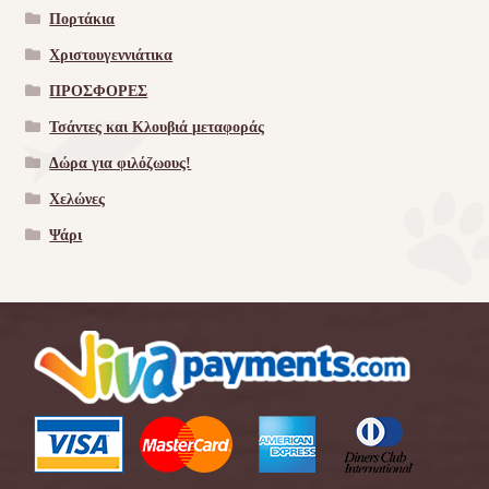
Πορτάκια
Χριστουγεννιάτικα
ΠΡΟΣΦΟΡΕΣ
Τσάντες και Κλουβιά μεταφοράς
Δώρα για φιλόζωους!
Χελώνες
Ψάρι