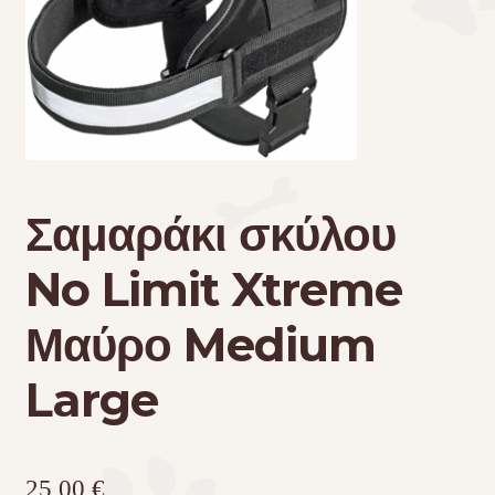
Τσάντες μεταφοράς
Επικοινωνία
Φροντίδα – Είδη Υγιεινής
Σαμαράκι σκύλου
No Limit Xtreme
Μαύρο Medium
Large
25,00
€