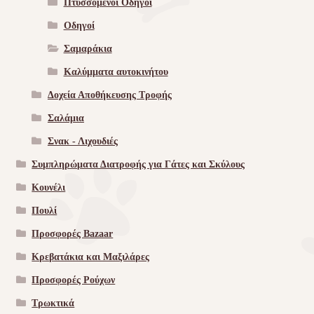
Πτυσσόμενοι Οδηγοί
Οδηγοί
Σαμαράκια
Καλύμματα αυτοκινήτου
Δοχεία Αποθήκευσης Τροφής
Σαλάμια
Σνακ - Λιχουδιές
Συμπληρώματα Διατροφής για Γάτες και Σκύλους
Κουνέλι
Πουλί
Προσφορές Bazaar
Κρεβατάκια και Μαξιλάρες
Προσφορές Ρούχων
Τρωκτικά