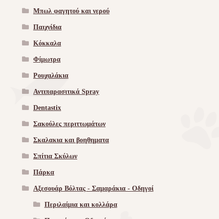
Μπωλ φαγητού και νερού
Παιχνίδια
Κόκκαλα
Φίμωτρα
Ρουχαλάκια
Αντιπαρασιτικά Spray
Dentastix
Σακούλες περιττωμάτων
Σκαλακια και βοηθηματα
Σπίτια Σκύλων
Πάρκα
Αξεσουάρ Βόλτας - Σαμαράκια - Οδηγοί
Περιλαίμια και κολλάρα