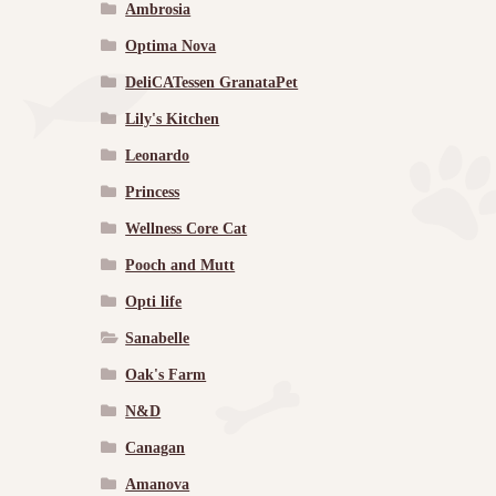
Ambrosia
Optima Nova
DeliCATessen GranataPet
Lily's Kitchen
Leonardo
Princess
Wellness Core Cat
Pooch and Mutt
Opti life
Sanabelle
Oak's Farm
N&D
Canagan
Amanova