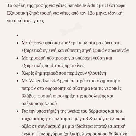
Τα οφέλη της τροφής για γάτες Sanabelle Adult με Πέστροφα:
Εξαιρετική ξηρά τροφή για γάτες από τον 12ο μήνα, ιδανική
για οικόσιτες γάτες
Με άφθονα φρέσκα πουλερικά: ιδιαίτερα εύγευστη,
εξαιρετικά υγιεινή και εύπεπτη πηγή ζωικών πρωτεϊνών
Με τρυφερή πέστροφα: για υπέροχη γεύση και
εξαιρετικής ποιότητας πρωτεΐνες
Χωρίς δημητριακά που περιέχουν γλουτένη
Με Water-Transit-Agent: αποτρέπει το σχηματισμό
πετρών στο ουροποιητικό σύστημα και τις νεφρικές
βλάβες, φυσική υποστήριξη της πρόσληψης και
απέκκρισης νερού
Για την υποστήριξη της υγείας του δέρματος και του
τριχώματος: με πολύτιμα ωμέγα-3 & ωμέγα-6 λιπαρά
οξέα σε συνδυασμό με μία ιδιαίτερα αποτελεσματική
ένωση ψευδαργύρου (χηλική), λιναρόσπορο & βιοτίνη