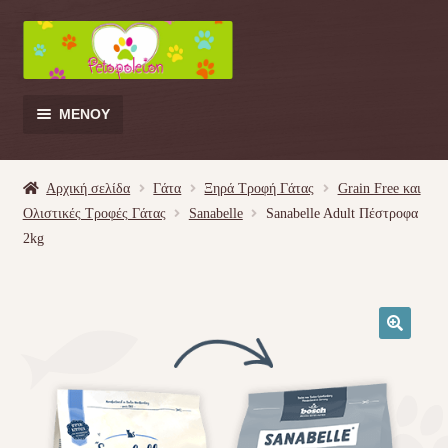
Απευθείας
Μετάβαση
μετάβαση
σε
στην
περιεχόμενο
πλοήγηση
ΜΕΝΟΎ
Products
search
Αρχική σελίδα
Γάτα
Ξηρά Τροφή Γάτας
Grain Free και
Ολιστικές Τροφές Γάτας
Sanabelle
Sanabelle Adult Πέστροφα
Γάτα
2kg
Σκύλος
Κουνέλι
🔍
Πουλί
Κρεβατάκια