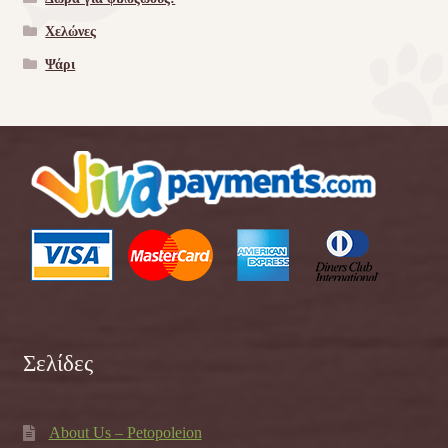
Χελώνες
Ψάρι
Σελίδες
About Us – Petopoleion