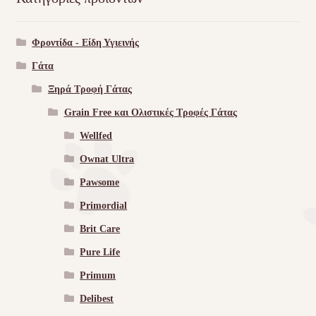
Φροντίδα - Είδη Υγιεινής
Γάτα
Ξηρά Τροφή Γάτας
Grain Free και Ολιστικές Τροφές Γάτας
Wellfed
Ownat Ultra
Pawsome
Primordial
Brit Care
Pure Life
Primum
Delibest