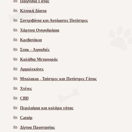
Παιχνίδια Γατας
Κλινική Δίαιτα
Συντριβάνια και Αυτόματες Ποτίστρες
Χάρτινα Ονυχοδρόμια
Κρεβατάκια
Σνακ - Λιχουδιές
Καλάθια Μεταφοράς
Αμμολεκάνες
Μπολακια , Ταίστρες και Ποτίστρες Γάτας
Χτένες
CBD
Περιλαίμια και κολάρα γάτας
Catnip
Δίχτυα Προστασίας