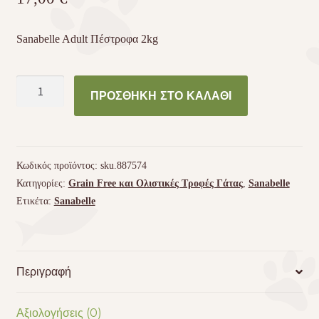
Sanabelle Adult Πέστροφα 2kg
Sanabelle
ΠΡΟΣΘΉΚΗ ΣΤΟ ΚΑΛΆΘΙ
Adult
Πέστροφα
2kg
ποσότητα
Κωδικός προϊόντος:
sku.887574
Κατηγορίες:
Grain Free και Ολιστικές Τροφές Γάτας
,
Sanabelle
Ετικέτα:
Sanabelle
Περιγραφή
Αξιολογήσεις (0)