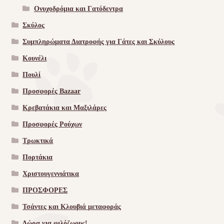
Ονυχοδρόμια και Γατόδεντρα
Σκύλος
Συμπληρώματα Διατροφής για Γάτες και Σκύλους
Κουνέλι
Πουλί
Προσφορές Bazaar
Κρεβατάκια και Μαξιλάρες
Προσφορές Ρούχων
Τρωκτικά
Πορτάκια
Χριστουγεννιάτικα
ΠΡΟΣΦΟΡΕΣ
Τσάντες και Κλουβιά μεταφοράς
Δώρα για φιλόζωους!