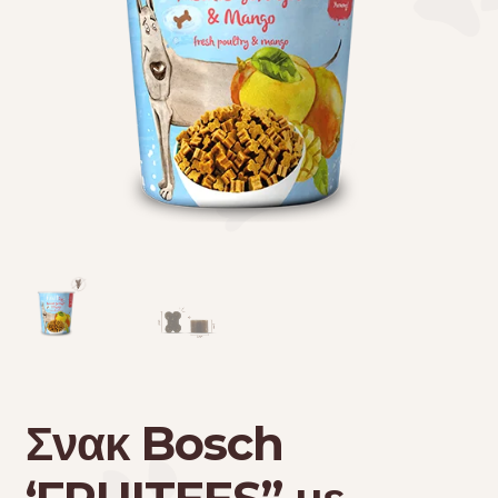
Τσάντες μεταφοράς
Επικοινωνία
Φροντίδα – Είδη Υγιεινής
Σνακ Bosch