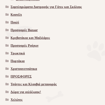
Συμπληρώματα Διατροφής για Γάτες και Σκύλους
Κουνέλι
Πουλί
Προσφορές Bazaar
Κρεβατάκια και Μαξιλάρες
Προσφορές Ρούχων
Τρωκτικά
Πορτάκια
Χριστουγεννιάτικα
ΠΡΟΣΦΟΡΕΣ
Τσάντες και Κλουβιά μεταφοράς
Δώρα για φιλόζωους!
Χελώνες