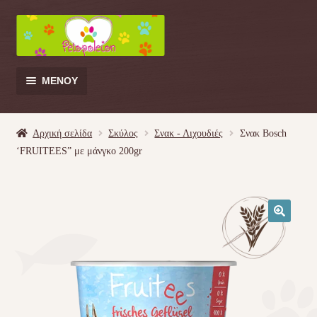
Απευθείας
Μετάβαση
μετάβαση
σε
στην
περιεχόμενο
πλοήγηση
ΜΕΝΟΎ
Products
search
Αρχική σελίδα
Σκύλος
Σνακ - Λιχουδιές
Σνακ Bosch
‘FRUITEES” με μάνγκο 200gr
Γάτα
Σκύλος
🔍
Κουνέλι
Πουλί
Κρεβατάκια