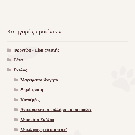
Κατηγορίες προϊόντων
Φροντίδα - Είδη Υγιεινής
Γάτα
Σκύλος
Μαγειρευτο Φαγητό
Ξηρά τροφή
Κονσέρβες
Αντιπαρασιτικά κολλάρα και αμπουλες
Μπισκότα Σκύλου
Μπωλ φαγητού και νερού