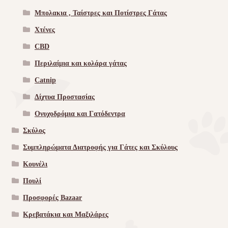
Μπολακια , Ταίστρες και Ποτίστρες Γάτας
Χτένες
CBD
Περιλαίμια και κολάρα γάτας
Catnip
Δίχτυα Προστασίας
Ονυχοδρόμια και Γατόδεντρα
Σκύλος
Συμπληρώματα Διατροφής για Γάτες και Σκύλους
Κουνέλι
Πουλί
Προσφορές Bazaar
Κρεβατάκια και Μαξιλάρες