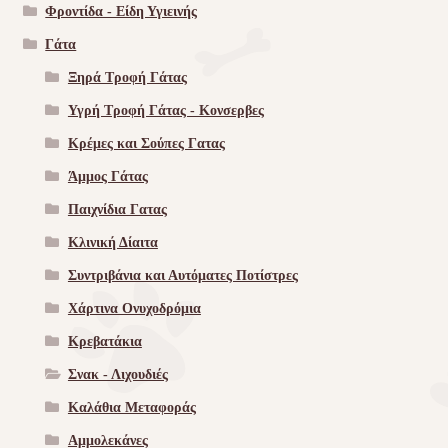
Φροντίδα - Είδη Υγιεινής
Γάτα
Ξηρά Τροφή Γάτας
Υγρή Τροφή Γάτας - Kονσερβες
Κρέμες και Σούπες Γατας
Άμμος Γάτας
Παιχνίδια Γατας
Κλινική Δίαιτα
Συντριβάνια και Αυτόματες Ποτίστρες
Χάρτινα Ονυχοδρόμια
Κρεβατάκια
Σνακ - Λιχουδιές
Καλάθια Μεταφοράς
Αμμολεκάνες