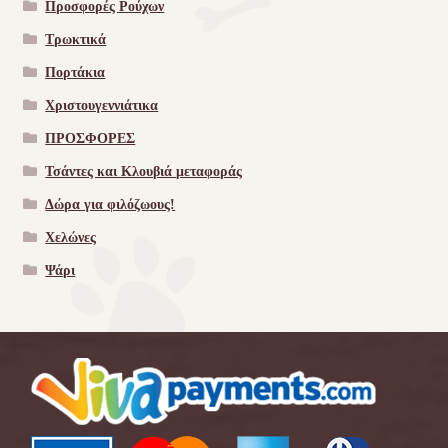
Προσφορές Ρούχων
Τρωκτικά
Πορτάκια
Χριστουγεννιάτικα
ΠΡΟΣΦΟΡΕΣ
Τσάντες και Κλουβιά μεταφοράς
Δώρα για φιλόζωους!
Χελώνες
Ψάρι