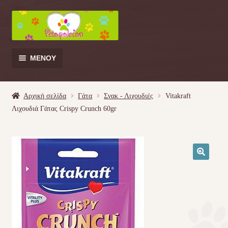
Απευθείας
Μετάβαση
μετάβαση
σε
στην
περιεχόμενο
πλοήγηση
ΜΕΝΟΎ
Products
search
Αρχική σελίδα
Γάτα
Σνακ - Λιχουδιές
Vitakraft
Λιχουδιά Γάτας Crispy Crunch 60gr
Γάτα
Σκύλος
🔍
Κουνέλι
Πουλί
Κρεβατάκια