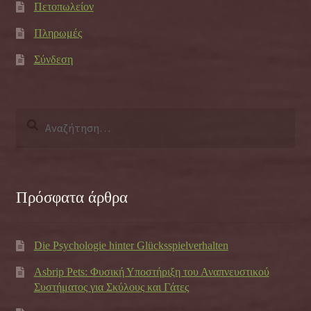
Πετοπωλείον
Πληρωμές
Σύνδεση
Αναζήτηση
για:
Πρόσφατα άρθρα
Die Psychologie hinter Glücksspielverhalten
Asbrip Pets: Φυσική Υποστήριξη του Αναπνευστικού
Συστήματος για Σκύλους και Γάτες