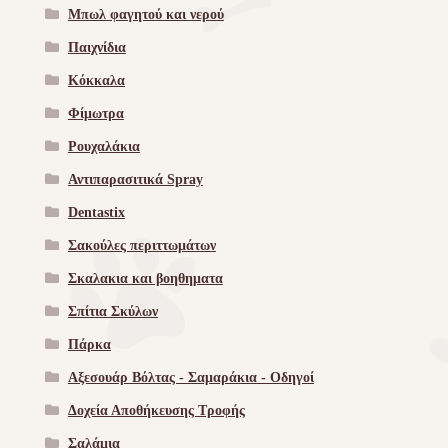
Μπωλ φαγητού και νερού
Παιχνίδια
Κόκκαλα
Φίμωτρα
Ρουχαλάκια
Αντιπαρασιτικά Spray
Dentastix
Σακούλες περιττωμάτων
Σκαλακια και βοηθηματα
Σπίτια Σκύλων
Πάρκα
Αξεσουάρ Βόλτας - Σαμαράκια - Οδηγοί
Δοχεία Αποθήκευσης Τροφής
Σαλάμια