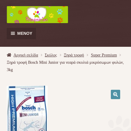
Απευθείας
Μετάβαση
μετάβαση
σε
στην
περιεχόμενο
πλοήγηση
ΜΕΝΟΎ
Products
search
Αρχική σελίδα
Σκύλος
Ξηρά τροφή
Super Premium
Ξηρά τροφή Bosch Mini Junior για νεαρά σκυλιά μικρόσωμων φυλών,
Γάτα
3kg
Σκύλος
Κουνέλι
🔍
Πουλί
Κρεβατάκια