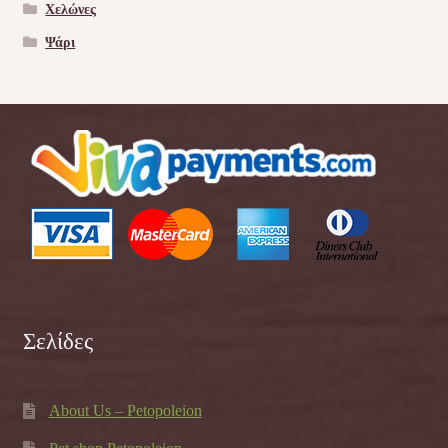
Χελώνες
Ψάρι
Σελίδες
About Us – Petopoleion