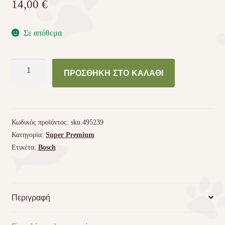
14,00
€
Σε απόθεμα
Ξηρά
ΠΡΟΣΘΉΚΗ ΣΤΟ ΚΑΛΆΘΙ
τροφή
Bosch
Mini
Junior
Κωδικός προϊόντος:
sku.495239
για
Κατηγορία:
Super Premium
νεαρά
Ετικέτα:
Bosch
σκυλιά
μικρόσωμων
φυλών,
3kg
Περιγραφή
ποσότητα