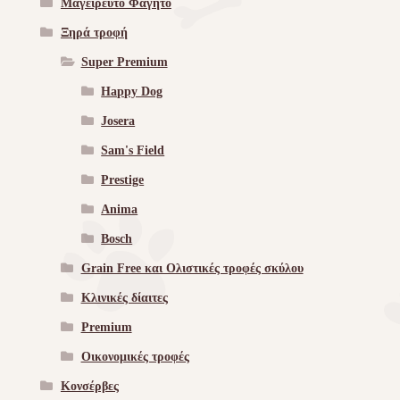
Μαγειρευτο Φαγητό
Ξηρά τροφή
Super Premium
Happy Dog
Josera
Sam's Field
Prestige
Anima
Bosch
Grain Free και Ολιστικές τροφές σκύλου
Κλινικές δίαιτες
Premium
Οικονομικές τροφές
Κονσέρβες