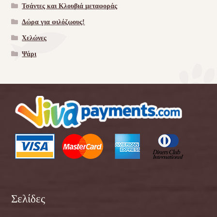
Τσάντες και Κλουβιά μεταφοράς
Δώρα για φιλόζωους!
Χελώνες
Ψάρι
Σελίδες