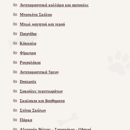
Αντιπαρασιτικά κολλάρα και αμπουλες
Μπισκότα Σκύλου
Μπωλ φαγητού και νερού
Παιχνίδια
Κόκκαλα
Φίμωτρα
Ρουχαλάκια
Αντιπαρασιτικά Spray
Dentastix
Σακούλες περιττωμάτων
Σκαλακια και βοηθηματα
Σπίτια Σκύλων
Πάρκα
Αξεσουάρ Βόλτας - Σαμαράκια - Οδηγοί