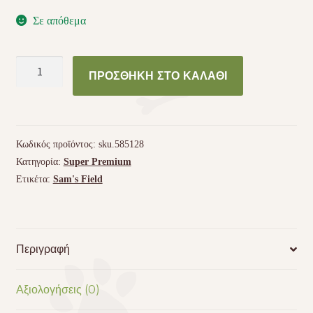
Σε απόθεμα
ΞΗΡΑ
ΠΡΟΣΘΉΚΗ ΣΤΟ ΚΑΛΆΘΙ
ΤΡΟΦΗ
SAM'S
FIELD
ADULT
Κωδικός προϊόντος:
sku.585128
LARGE
Κατηγορία:
Super Premium
Chicken
Ετικέτα:
Sam's Field
&
Potato
2,5kg
ποσότητα
Περιγραφή
Αξιολογήσεις (0)