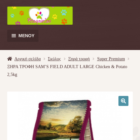
Απευθείας
Μετάβαση
μετάβαση
σε
στην
περιεχόμενο
πλοήγηση
ΜΕΝΟΎ
Products
search
Αρχική σελίδα
Σκύλος
Ξηρά τροφή
Super Premium
ΞΗΡΑ ΤΡΟΦΗ SAM’S FIELD ADULT LARGE Chicken & Potato
Γάτα
2,5kg
Σκύλος
Κουνέλι
🔍
Πουλί
Κρεβατάκια